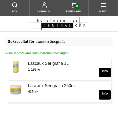
0
SÖK
LOGGA IN
KUNDVAGN
MENY
Sökresultat för:
Lascaux Serigrafia
Visar 2 produkter som matchar sökningen.
Lascaux Serigrafia 1L
1 199 kr
Lascaux Serigrafia 250ml
419 kr