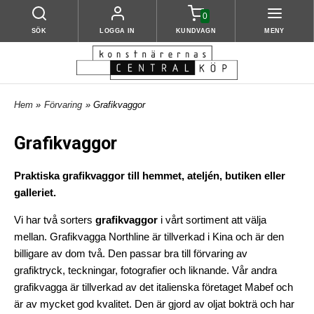
0
SÖK
LOGGA IN
KUNDVAGN
MENY
Hem
»
Förvaring
» Grafikvaggor
Grafikvaggor
Praktiska grafikvaggor till hemmet, ateljén, butiken eller
galleriet.
Vi har två sorters
grafikvaggor
i vårt sortiment att välja
mellan. Grafikvagga Northline är tillverkad i Kina och är den
billigare av dom två. Den passar bra till förvaring av
grafiktryck, teckningar, fotografier och liknande. Vår andra
grafikvagga är tillverkad av det italienska företaget Mabef och
är av mycket god kvalitet. Den är gjord av oljat bokträ och har