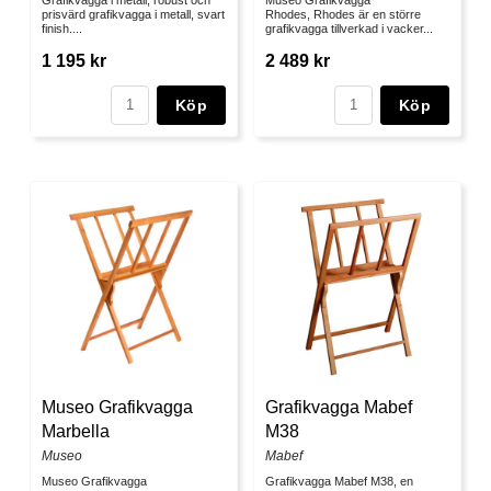
prisvärd grafikvagga i metall, svart
Rhodes, Rhodes är en större
finish....
grafikvagga tillverkad i vacker...
1 195 kr
2 489 kr
Köp
Köp
Museo Grafikvagga
Grafikvagga Mabef
Marbella
M38
Museo
Mabef
Museo Grafikvagga
Grafikvagga Mabef M38, en