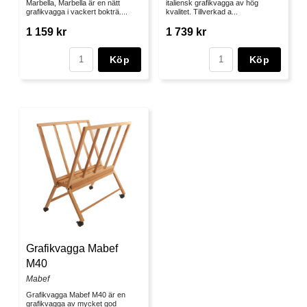
Marbella, Marbella är en nätt
italiensk grafikvagga av hög
grafikvagga i vackert bokträ....
kvalitet. Tillverkad a...
1 159 kr
1 739 kr
Köp
Köp
Grafikvagga Mabef
M40
Mabef
Grafikvagga Mabef M40 är en
grafikvagga av mycket god