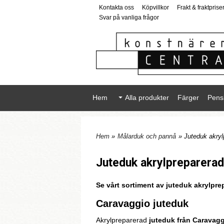
Kontakta oss
Köpvillkor
Frakt & fraktprise
Svar på vanliga frågor
Hem
Alla produkter
Färger
Pens
Hem
»
Målarduk och pannå
» Juteduk akryl
Juteduk akrylpreparerad
Se vårt sortiment av juteduk akrylpre
Caravaggio juteduk
Akrylpreparerad
juteduk från Caravag