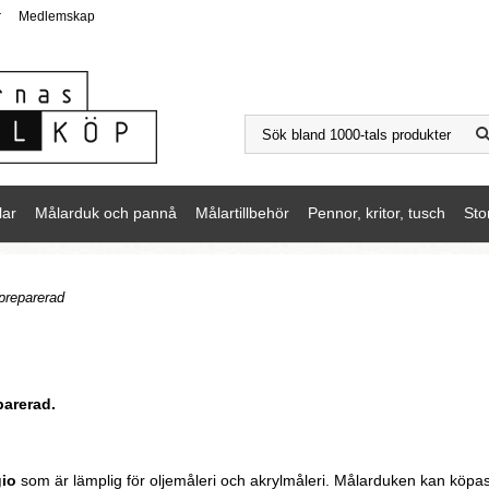
r
Medlemskap
lar
Målarduk och pannå
Målartillbehör
Pennor, kritor, tusch
Sto
preparerad
parerad.
gio
som är lämplig för oljemåleri och akrylmåleri. Målarduken kan köpas pe