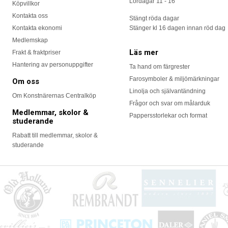
Lördagar 11 - 16
Köpvillkor
Kontakta oss
Stängt röda dagar
Kontakta ekonomi
Stänger kl 16 dagen innan röd dag
Medlemskap
Läs mer
Frakt & fraktpriser
Hantering av personuppgifter
Ta hand om färgrester
Farosymboler & miljömärkningar
Om oss
Linolja och självantändning
Om Konstnärernas Centralköp
Frågor och svar om målarduk
Medlemmar, skolor &
Pappersstorlekar och format
studerande
Rabatt till medlemmar, skolor &
studerande