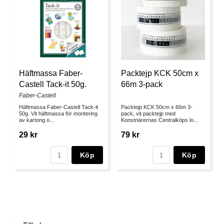
Häftmassa Faber-
Packtejp KCK 50cm x
Castell Tack-it 50g.
66m 3-pack
Faber-Castell
Häftmassa Faber-Castell Tack-it
Packtejp KCK 50cm x 66m 3-
50g. Vit häftmassa för montering
pack, vit packtejp med
av kartong o...
Konstnärernas Centralköps lo...
29 kr
79 kr
Köp
Köp