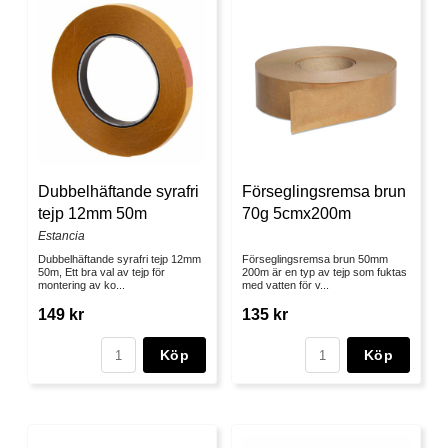
Dubbelhäftande syrafri
Förseglingsremsa brun
tejp 12mm 50m
70g 5cmx200m
Estancia
Dubbelhäftande syrafri tejp 12mm
Förseglingsremsa brun 50mm
50m, Ett bra val av tejp för
200m är en typ av tejp som fuktas
montering av ko...
med vatten för v...
149 kr
135 kr
Köp
Köp