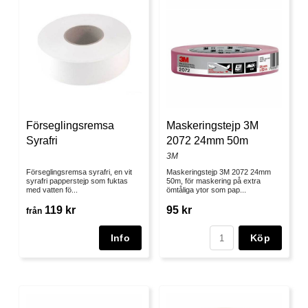
Förseglingsremsa
Maskeringstejp 3M
Syrafri
2072 24mm 50m
3M
Förseglingsremsa syrafri, en vit
Maskeringstejp 3M 2072 24mm
syrafri papperstejp som fuktas
50m, för maskering på extra
med vatten fö...
ömtåliga ytor som pap...
119 kr
95 kr
från
Köp