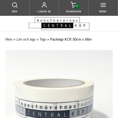
0
SÖK
LOGGA IN
KUNDVAGN
MENY
Hem
»
Lim och tejp
»
Tejp
» Packtejp KCK 50cm x 66m