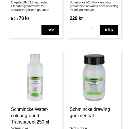
Oxgalla ONETZ vätmedel.
Schmincke AQUA watercolour
Ett naturligt vätmedel för
ground fine används som underlag
akvarellfärger och gouache...
för måleri med ak...
78 kr
229 kr
från
Köp
Schmincke Water-
Schmincke drawing
colour ground
gum neutral
Transparent 250ml
Schmincke
Schmincke