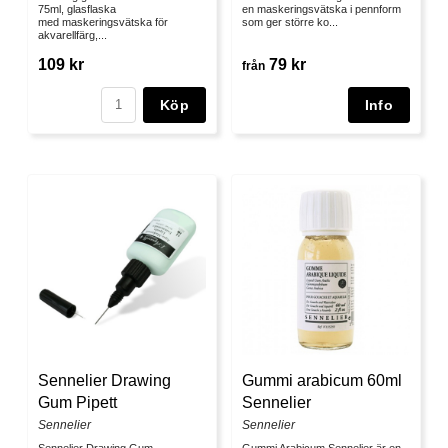
75ml, glasflaska
en maskeringsvätska i pennform
med maskeringsvätska för
som ger större ko...
akvarellfärg,...
109 kr
79 kr
från
Köp
Sennelier Drawing
Gummi arabicum 60ml
Gum Pipett
Sennelier
Sennelier
Sennelier
Sennelier Drawing Gum
Gummi Arabicum Sennelier är en