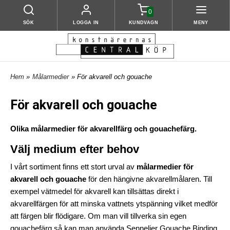
0
SÖK
LOGGA IN
KUNDVAGN
MENY
Hem
»
Målarmedier
» För akvarell och gouache
För akvarell och gouache
Olika målarmedier för akvarellfärg och gouachefärg.
Välj medium efter behov
I vårt sortiment finns ett stort urval av
målarmedier för
akvarell och gouache
för den hängivne akvarellmålaren. Till
exempel vätmedel för akvarell kan tillsättas direkt i
akvarellfärgen för att minska vattnets ytspänning vilket medför
att färgen blir flödigare. Om man vill tillverka sin egen
gouachefärg så kan man använda Sennelier Gouache Binding