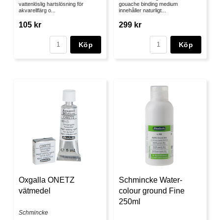
vattenlöslig hartslösning för
gouache binding medium
akvarellfärg o...
innehåller naturligt...
105 kr
299 kr
Köp
Köp
Oxgalla ONETZ
Schmincke Water-
vätmedel
colour ground Fine
250ml
Schmincke