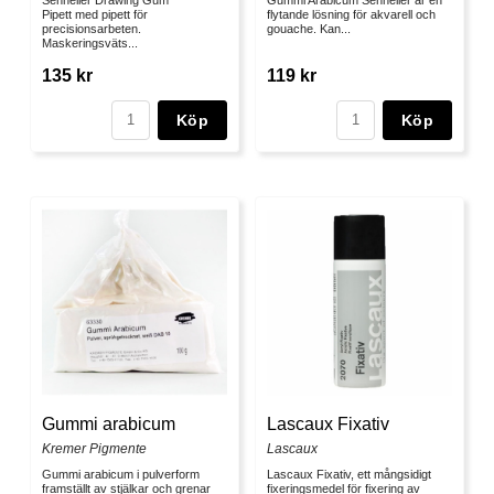
Pipett med pipett för
flytande lösning för akvarell och
precisionsarbeten.
gouache. Kan...
Maskeringsväts...
135 kr
119 kr
Köp
Köp
Gummi arabicum
Lascaux Fixativ
Kremer Pigmente
Lascaux
Gummi arabicum i pulverform
Lascaux Fixativ, ett mångsidigt
framställt av stjälkar och grenar
fixeringsmedel för fixering av