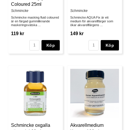
Coloured 25ml
Schmincke
Schmincke
Schmincke masking fluid coloured
Schmincke AQUA Fix är ett
är en färgad gummiliknande
medium för akvarellfärger som
maskeringsvätska ...
ökar akvarellfärgens ...
119 kr
149 kr
Köp
Köp
Schmincke oxgalla
Akvarellmedium