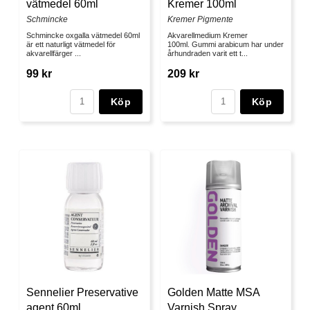
vätmedel 60ml
Kremer 100ml
Schmincke
Kremer Pigmente
Schmincke oxgalla vätmedel 60ml
Akvarellmedium Kremer
är ett naturligt vätmedel för
100ml. Gummi arabicum har under
akvarellfärger ...
århundraden varit ett t...
99 kr
209 kr
Köp
Köp
Sennelier Preservative
Golden Matte MSA
agent 60ml
Varnish Spray