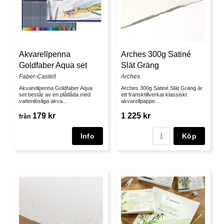
Akvarellpenna
Arches 300g Satiné
Goldfaber Aqua set
Slät Gräng
Faber-Castell
Arches
Akvarellpenna Goldfaber Aqua
Arches 300g Satiné Slät Gräng är
set består av en plåtlåda med
ett fransktillverkat klassiskt
vattenlösliga akva...
akvarellpappe...
179 kr
1 225 kr
från
Köp