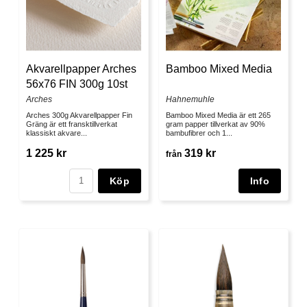
Akvarellpapper Arches
Bamboo Mixed Media
56x76 FIN 300g 10st
Arches
Hahnemuhle
Arches 300g Akvarellpapper Fin
Bamboo Mixed Media är ett 265
Gräng är ett fransktillverkat
gram papper tillverkat av 90%
klassiskt akvare...
bambufibrer och 1...
1 225 kr
319 kr
från
Köp