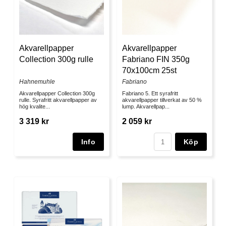
Akvarellpapper
Akvarellpapper
Collection 300g rulle
Fabriano FIN 350g
70x100cm 25st
Hahnemuhle
Fabriano
Akvarellpapper Collection 300g
Fabriano 5. Ett syrafritt
rulle. Syrafritt akvarellpapper av
akvarellpapper tillverkat av 50 %
hög kvalite...
lump. Akvarellpap...
3 319 kr
2 059 kr
Köp