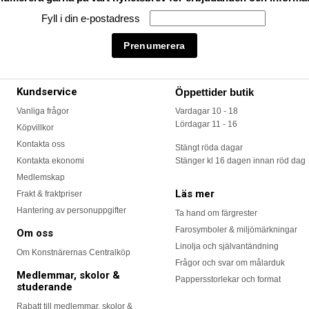
Fyll i din e-postadress
Kundservice
Öppettider butik
Vanliga frågor
Vardagar 10 - 18
Lördagar 11 - 16
Köpvillkor
Kontakta oss
Stängt röda dagar
Kontakta ekonomi
Stänger kl 16 dagen innan röd dag
Medlemskap
Läs mer
Frakt & fraktpriser
Hantering av personuppgifter
Ta hand om färgrester
Farosymboler & miljömärkningar
Om oss
Linolja och självantändning
Om Konstnärernas Centralköp
Frågor och svar om målarduk
Medlemmar, skolor &
Pappersstorlekar och format
studerande
Rabatt till medlemmar, skolor &