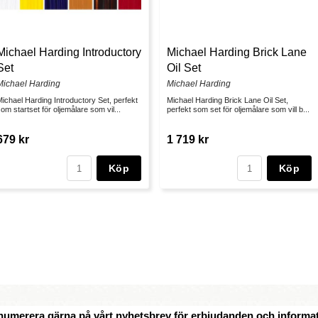
Michael Harding Introductory
Michael Harding Brick Lane
Set
Oil Set
Michael Harding
Michael Harding
ichael Harding Introductory Set, perfekt
Michael Harding Brick Lane Oil Set,
om startset för oljemålare som vil...
perfekt som set för oljemålare som vill b...
679 kr
1 719 kr
Köp
Köp
numerera gärna på vårt nyhetsbrev för erbjudanden och informat