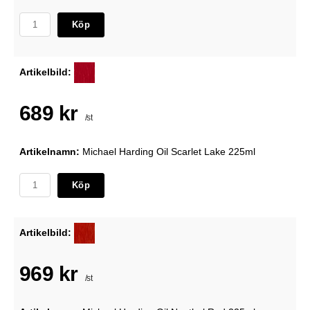
Köp
Artikelbild:
689 kr
/st
Artikelnamn:
Michael Harding Oil Scarlet Lake 225ml
Köp
Artikelbild:
969 kr
/st