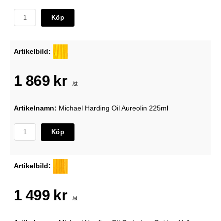
Köp
Artikelbild:
1 869 kr
/st
Artikelnamn:
Michael Harding Oil Aureolin 225ml
Köp
Artikelbild:
1 499 kr
/st