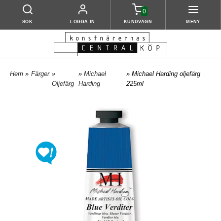
0
SÖK
LOGGA IN
KUNDVAGN
MENY
Hem
»
Färger
»
»
Michael
» Michael Harding oljefärg
Oljefärg
Harding
225ml