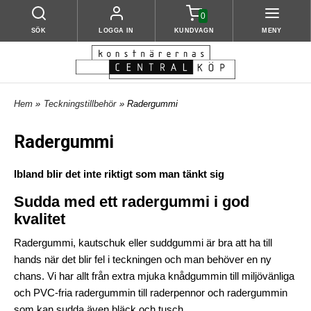
0
SÖK
LOGGA IN
KUNDVAGN
MENY
Hem
»
Teckningstillbehör
» Radergummi
Radergummi
Ibland blir det inte riktigt som man tänkt sig
Sudda med ett radergummi i god
kvalitet
Radergummi, kautschuk eller suddgummi är bra att ha till
hands när det blir fel i teckningen och man behöver en ny
chans. Vi har allt från extra mjuka knådgummin till miljövänliga
och PVC-fria radergummin till raderpennor och radergummin
som kan sudda även bläck och tusch.