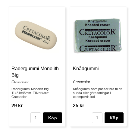
Radergummi Monolith
Knådgummi
Big
Cretacolor
Cretacolor
Radergummi Monolith Big.
Knådgummi som passar bra till att
11x31x45mm. Tillverkare:
sudda eller göra toningar i
Cretacolor.
exempelvis kol ...
29 kr
25 kr
Köp
Köp