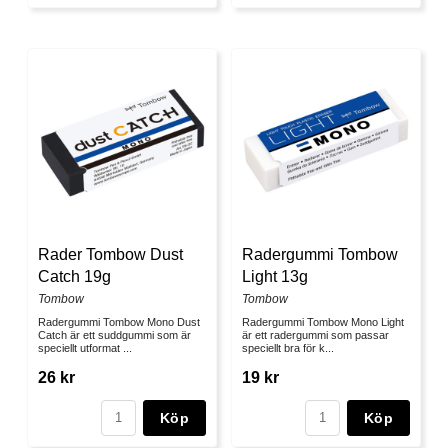
Rader Tombow Dust
Radergummi Tombow
Catch 19g
Light 13g
Tombow
Tombow
Radergummi Tombow Mono Dust
Radergummi Tombow Mono Light
Catch är ett suddgummi som är
är ett radergummi som passar
speciellt utformat ...
speciellt bra för k...
26 kr
19 kr
Köp
Köp