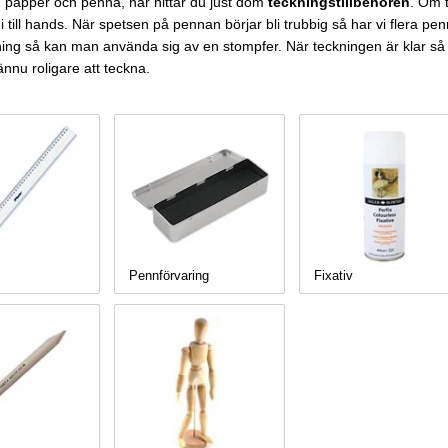
än papper och penna, här hittar du just dom
teckningstillbehören
. Om 
till hands. När spetsen på pennan börjar bli trubbig så har vi flera pen
uggning så kan man använda sig av en stompfer. När teckningen är klar så
 ännu roligare att teckna.
Pennförvaring
Fixativ