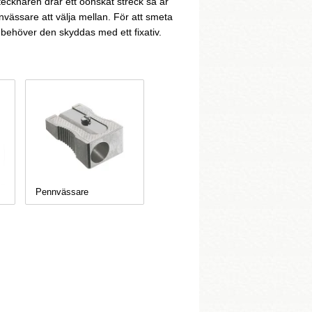
tecknaren drar ett oönskat streck så är
nvässare att välja mellan. För att smeta
 behöver den skyddas med ett fixativ.
Pennvässare