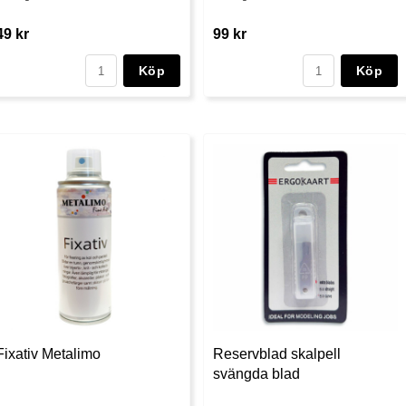
49 kr
99 kr
Köp
Köp
Fixativ Metalimo
Reservblad skalpell
svängda blad