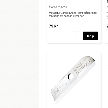
Caran d´Ache
Metalletui Caran d Ache, tomt plåtskrin för
förvaring av pennor, kritor och l...
e
79 kr
Köp