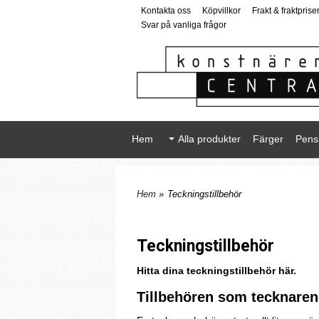
Kontakta oss
Köpvillkor
Frakt & fraktprise
Svar på vanliga frågor
Hem
Alla produkter
Färger
Pens
Hem
»
Teckningstillbehör
Teckningstillbehör
Hitta dina teckningstillbehör här.
Tillbehören som tecknare