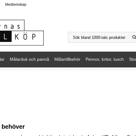
r
Medlemskap
lar
Målarduk och pannå
Målartillbehör
Pennor, kritor, tusch
Sto
n behöver