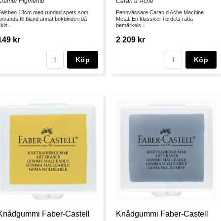
Kremer Pigmente
Caran d´Ache
Falsben 13cm med rundad spets som
Pennvässare Caran d Ache Machine
nvänds till bland annat bokbinderi då
Metal. En klassiker i ordets rätta
kin...
bemärkels...
149 kr
2 209 kr
Köp
Köp
Knådgummi Faber-Castell
Knådgummi Faber-Castell