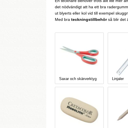
En tecknare behöver trots allt lite mer 
det nödvändigt att ha ett bra radergummi 
ut blyerts eller kol vid till exempel sk
Med bra
teckningstillbehör
så blir det
Saxar och skärverktyg
Linjaler