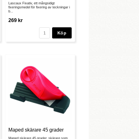
Lascaux Fixativ, ett mångsidigt
fixeringsmedel för fixering av teckningar i
b...
269 kr
Köp
Maped skärare 45 grader
Maped skärare 45 grader, skärare som