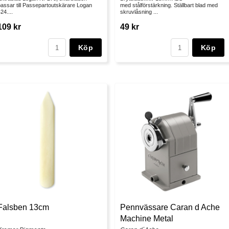
assar till Passepartoutskärare Logan
med stålförstärkning. Ställbart blad med
24....
skruvlåsning ...
109 kr
49 kr
Köp
Köp
Falsben 13cm
Pennvässare Caran d Ache
Machine Metal