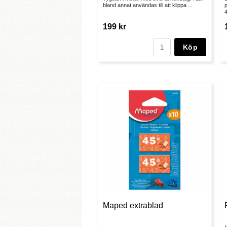
bland annat användas till att klippa ...
p
4
199 kr
Köp
Maped extrablad