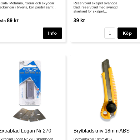
ixativ Metalimo, fixerar och skyddar
Reservblad skalpell svängda
eckningar i blyerts, kol, pastell samt...
blad, reservblad med svängd
skärkant för skalpell...
89 kr
39 kr
från
Köp
Extrablad Logan Nr 270
Brytbladskniv 18mm ABS
Extrablad Logan Nr 270, skärbladen
Brytbladskniv 18mm ABS