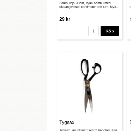
Bambulinjal 30cm, linjal i bambu med
F
skalangivelse i centimeter och tum. Myc...
t
29 kr
Köp
Tygsax
Tygsax i metall med svarta handtag. Kan