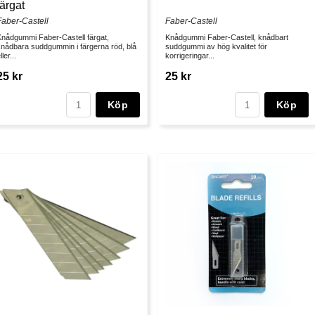
färgat
Faber-Castell
Faber-Castell
Knådgummi Faber-Castell färgat,
Knådgummi Faber-Castell, knådbart
knådbara suddgummin i färgerna röd, blå
suddgummi av hög kvalitet för
ller...
korrigeringar...
25 kr
25 kr
Köp
Köp