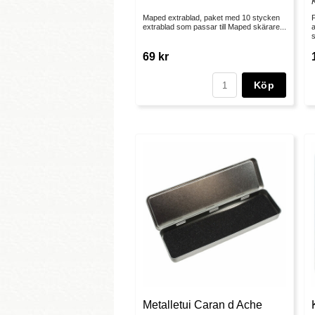
Maped extrablad, paket med 10 stycken
extrablad som passar till Maped skärare...
a
s
69 kr
Köp
Metalletui Caran d Ache