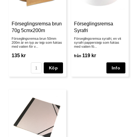
Förseglingsremsa
Förseglingsremsa brun
Syrafri
70g 5cmx200m
Förseglingsremsa syrafri, en vit
Förseglingsremsa brun 50mm
syrafri papperstejp som fuktas
200m är en typ av tejp som fuktas
med vatten fö...
med vatten för v...
119 kr
135 kr
från
Köp