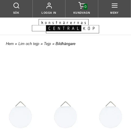
0
SÖK
LOGGA IN
KUNDVAGN
MENY
Hem
»
Lim och tejp
»
Tejp
» Bildhängare