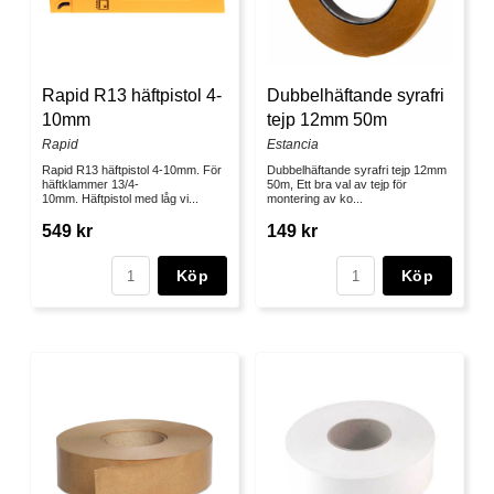
Rapid R13 häftpistol 4-
Dubbelhäftande syrafri
10mm
tejp 12mm 50m
Rapid
Estancia
Rapid R13 häftpistol 4-10mm. För
Dubbelhäftande syrafri tejp 12mm
häftklammer 13/4-
50m, Ett bra val av tejp för
10mm. Häftpistol med låg vi...
montering av ko...
549 kr
149 kr
Köp
Köp