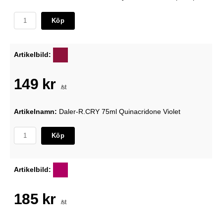
Köp
Artikelbild:
149 kr
/st
Artikelnamn:
Daler-R.CRY 75ml Quinacridone Violet
Köp
Artikelbild:
185 kr
/st