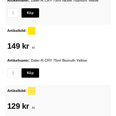
Artikelnamn:
Daler-R.CRY 75ml Nickel Titanium Yellow
Köp
Artikelbild:
149 kr
/st
Artikelnamn:
Daler-R.CRY 75ml Bismuth Yellow
Köp
Artikelbild:
129 kr
/st