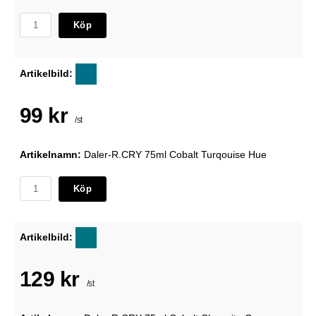
Köp
Artikelbild:
99 kr
/st
Artikelnamn:
Daler-R.CRY 75ml Cobalt Turqouise Hue
Köp
Artikelbild:
129 kr
/st