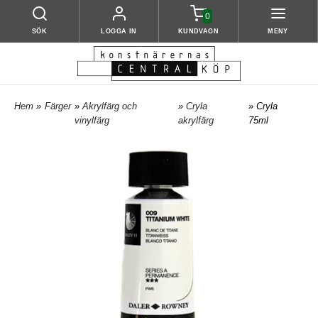
0
SÖK
LOGGA IN
KUNDVAGN
MENY
Hem
»
Färger
»
Akrylfärg och
»
Cryla
» Cryla
vinylfärg
akrylfärg
75ml