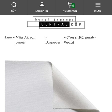
0
SÖK
LOGGA IN
KUNDVAGN
MENY
Hem
»
Målarduk och
»
» Claess. 101 extrafin
pannå
Dukprover
Provbit