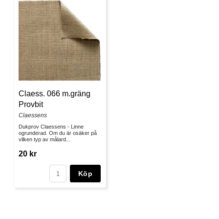
Claess. 066 m.gräng
Provbit
Claessens
Dukprov Claessens - Linne
ogrunderad. Om du är osäker på
vilken typ av målard...
20 kr
Köp