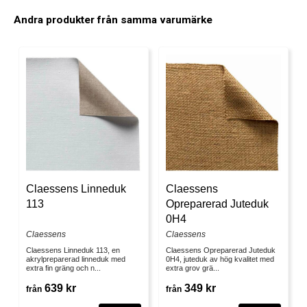
Andra produkter från samma varumärke
Claessens Linneduk
Claessens
113
Opreparerad Juteduk
0H4
Claessens
Claessens
Claessens Linneduk 113, en
Claessens Opreparerad Juteduk
akrylpreparerad linneduk med
0H4, juteduk av hög kvalitet med
extra fin gräng och n...
extra grov grä...
639 kr
349 kr
från
från