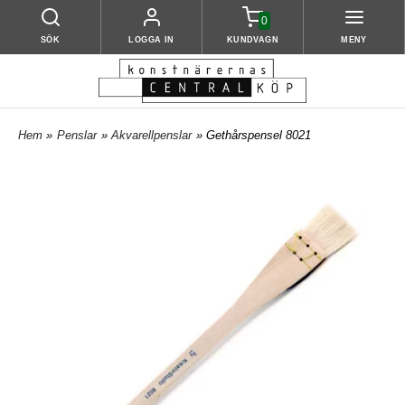
0
SÖK
LOGGA IN
KUNDVAGN
MENY
Hem
»
Penslar
»
Akvarellpenslar
» Gethårspensel 8021