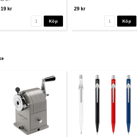
19 kr
29 kr
Köp
Köp
ke