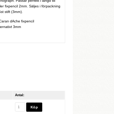
ograph. Passar perfekt i längd till
er fixpencil 2mm. Säljes i förpackning
6st stift (3mm).
 Caran dAche fixpencil
lternativt 3mm
Antal: