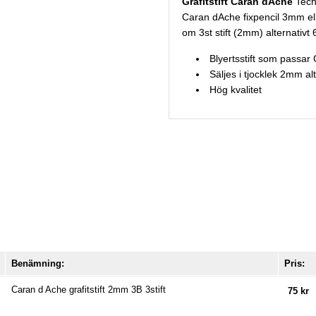
Grafitstift Caran dAche
Techn
Caran dAche fixpencil 3mm ell
om 3st stift (2mm) alternativt 
Blyertsstift som passar
Säljes i tjocklek 2mm a
Hög kvalitet
Benämning:
Pris:
Caran d Ache grafitstift 2mm 3B 3stift
75 kr