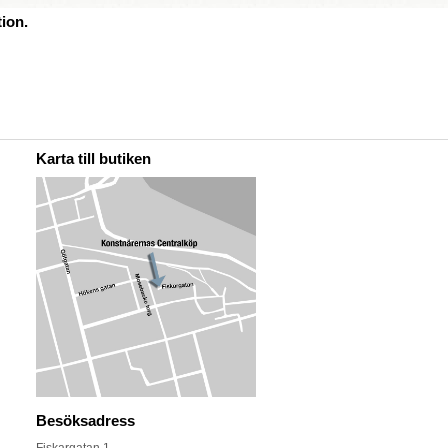
ion.
Karta till butiken
Besöksadress