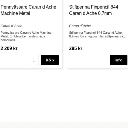
Pennvässare Caran d Ache
Stiftpenna Fixpencil 844
Machine Metal
Caran d Ache 0,7mm
Caran d´Ache
Caran d´Ache
Pennvässare Caran d Ache Machine
Stiftpenna Fixpencil 844 Caran d Ache
Metal. En klassiker i ordets rätta
0,7mm. En snygg och lätt stiftpenna frå...
bemärkels...
2 209 kr
295 kr
Köp