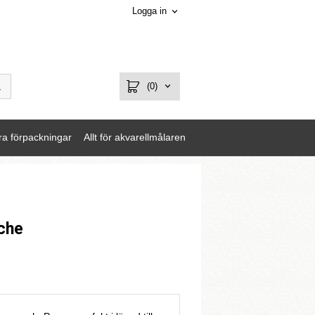
Logga in
(0)
ra förpackningar
Allt för akvarellmålaren
Ache