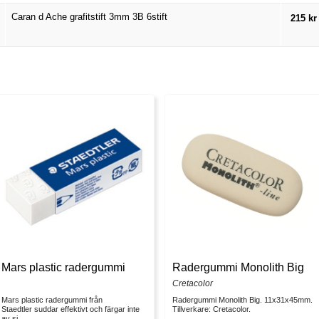
Caran d Ache grafitstift 3mm 3B 6stift
215 kr
Mars plastic radergummi
Radergummi Monolith Big
Cretacolor
Mars plastic radergummi från
Radergummi Monolith Big. 11x31x45mm.
Staedtler suddar effektivt och färgar inte
Tillverkare: Cretacolor.
av si...