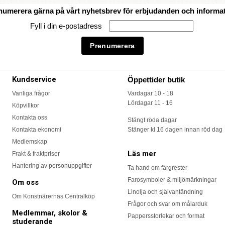
numerera gärna på vårt nyhetsbrev för erbjudanden och informat
Fyll i din e-postadress
Kundservice
Öppettider butik
Vanliga frågor
Vardagar 10 - 18
Lördagar 11 - 16
Köpvillkor
Kontakta oss
Stängt röda dagar
Kontakta ekonomi
Stänger kl 16 dagen innan röd dag
Medlemskap
Läs mer
Frakt & fraktpriser
Hantering av personuppgifter
Ta hand om färgrester
Farosymboler & miljömärkningar
Om oss
Linolja och självantändning
Om Konstnärernas Centralköp
Frågor och svar om målarduk
Medlemmar, skolor &
Pappersstorlekar och format
studerande