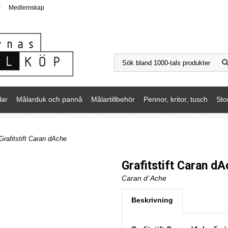
r
Medlemskap
lar
Målarduk och pannå
Målartillbehör
Pennor, kritor, tusch
Sto
Grafitstift Caran dAche
Grafitstift Caran d
Caran d´Ache
Beskrivning