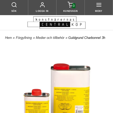
0
SÖK
LOGGA IN
KUNDVAGN
MENY
Hem
»
Förgyllning
»
Medier och tillbehör
» Guldgrund Charbonnel 3h