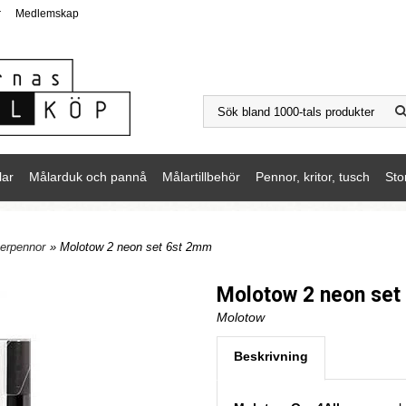
r
Medlemskap
lar
Målarduk och pannå
Målartillbehör
Pennor, kritor, tusch
Sto
erpennor
» Molotow 2 neon set 6st 2mm
Molotow 2 neon set
Molotow
Beskrivning