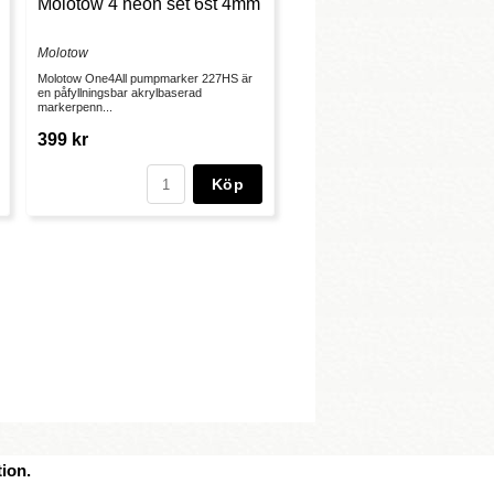
Molotow 4 neon set 6st 4mm
Molotow
Molotow One4All pumpmarker 227HS är
en påfyllningsbar akrylbaserad
markerpenn...
399 kr
Köp
ion.