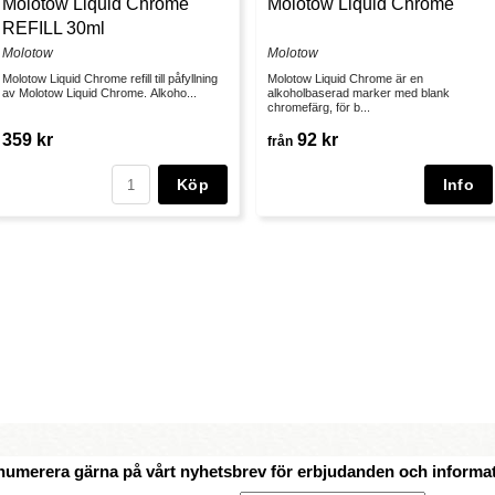
Molotow Liquid Chrome
Molotow Liquid Chrome
REFILL 30ml
Molotow
Molotow
Molotow Liquid Chrome refill till påfyllning
Molotow Liquid Chrome är en
av Molotow Liquid Chrome. Alkoho...
alkoholbaserad marker med blank
chromefärg, för b...
359 kr
92 kr
från
Köp
numerera gärna på vårt nyhetsbrev för erbjudanden och informat