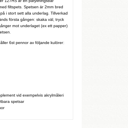
 127HS är en påfyllningsbar
ed filtspets. Spetsen är 2mm bred
å i stort sett alla underlag. Tillverkad
nds första gången: skaka väl, tryck
 gånger mot underlaget (ex ett papper)
petsen.
ler 6st pennor av följande kulörer:
lement vid exempelvis akrylmåleri
tbara spetsar
nor