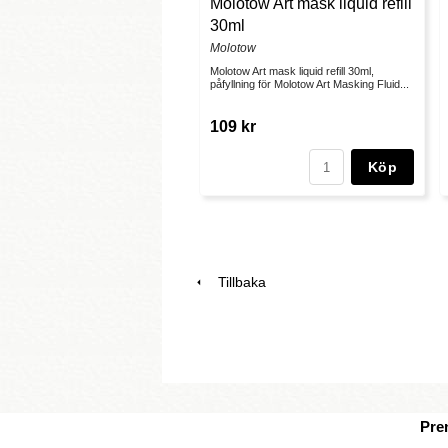
Molotow Art mask liquid refill
30ml
Molotow
Molotow Art mask liquid refill 30ml,
påfyllning för Molotow Art Masking Fluid...
109 kr
Köp
Tillbaka
Pre