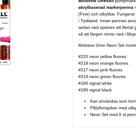
Molotow One4All
pumpmarker
akrylbaserad markerpenna
m
(Fine) och utbytbar. Fungerar p
i Tyskland. Innan pennan anvä
sedan ned spetsen ett flertal
så att färgen rinner ned i filts
Molotow 2mm Neon Set innehål
#220 neon yellow fluores.
#218 neon orange fluores.
#217 neon pink fluores.
#219 neon green fluores.
#160 signal white
#180 signal black
Kan användas som komp
Påfyllningsbar med utby
Neon Set med 6 st pen