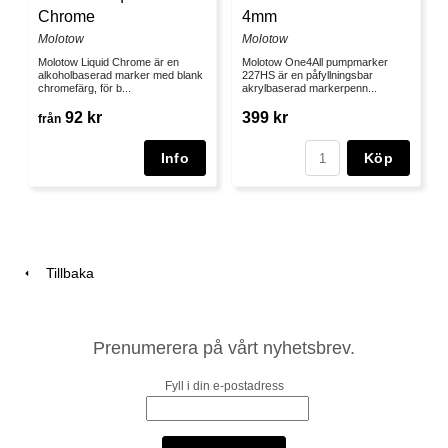
Chrome
4mm
Molotow
Molotow
Molotow Liquid Chrome är en
Molotow One4All pumpmarker
alkoholbaserad marker med blank
227HS är en påfyllningsbar
chromefärg, för b...
akrylbaserad markerpenn...
92 kr
399 kr
från
Köp
Tillbaka
Prenumerera på vårt nyhetsbrev.
Fyll i din e-postadress