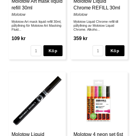
Molotow Art mask liquid
Molotow Liquid
refill 30ml
Chrome REFILL 30ml
Molotow
Molotow
Molotow Art mask liquid refill 30ml,
Molotow Liquid Chrome refill till
påfyllning för Molotow Art Masking
påfyllning av Molotow Liquid
Fluid...
Chrome. Alkoho...
109 kr
359 kr
Köp
Köp
Molotow Liquid
Molotow 4 neon set 6st