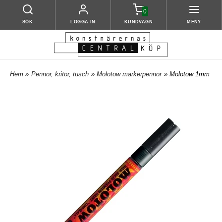
0
SÖK
LOGGA IN
KUNDVAGN
MENY
Hem
»
Pennor, kritor, tusch
»
Molotow markerpennor
» Molotow 1mm