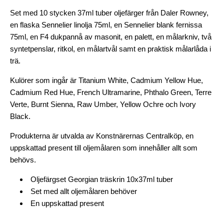
Set med 10 stycken 37ml tuber oljefärger från Daler Rowney,
en flaska Sennelier linolja 75ml, en Sennelier blank fernissa
75ml, en F4 dukpannå av masonit, en palett, en målarkniv, två
syntetpenslar, ritkol, en målartvål samt en praktisk målarlåda i
trä.
Kulörer som ingår är Titanium White, Cadmium Yellow Hue,
Cadmium Red Hue, French Ultramarine, Phthalo Green, Terre
Verte, Burnt Sienna, Raw Umber, Yellow Ochre och Ivory
Black.
Produkterna är utvalda av Konstnärernas Centralköp, en
uppskattad present till oljemålaren som innehåller allt som
behövs.
Oljefärgset Georgian träskrin 10x37ml tuber
Set med allt
oljemålaren
behöver
En uppskattad present