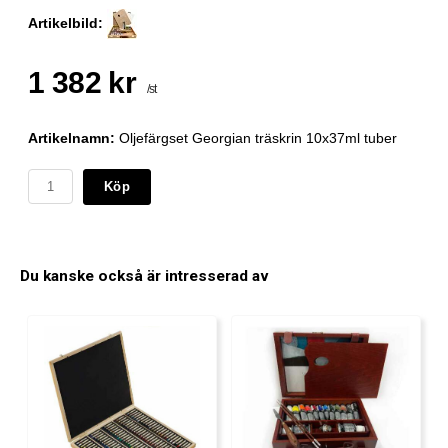
Artikelbild:
1 382 kr
/st
Artikelnamn:
Oljefärgset Georgian träskrin 10x37ml tuber
Köp
Du kanske också är intresserad av