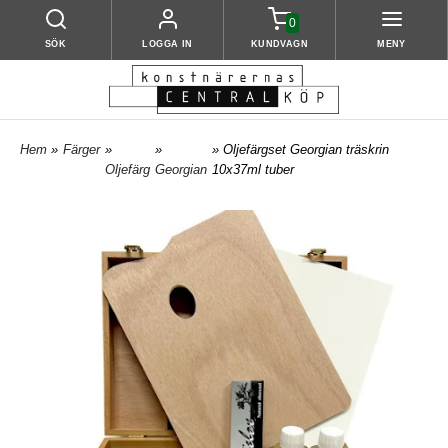
0
SÖK
LOGGA IN
KUNDVAGN
MENY
Hem
»
Färger
»
»
» Oljefärgset Georgian träskrin
Oljefärg
Georgian
10x37ml tuber