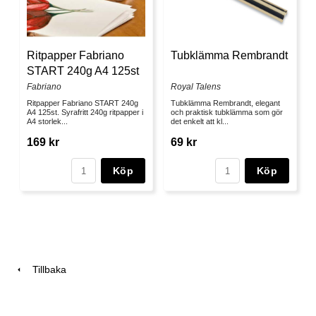
Ritpapper Fabriano
Tubklämma Rembrandt
START 240g A4 125st
Fabriano
Royal Talens
Ritpapper Fabriano START 240g
Tubklämma Rembrandt, elegant
A4 125st. Syrafritt 240g ritpapper i
och praktisk tubklämma som gör
A4 storlek...
det enkelt att kl...
169 kr
69 kr
Köp
Köp
Tillbaka