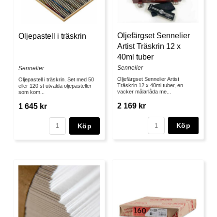
Oljefärgset Sennelier
Oljepastell i träskrin
Artist Träskrin 12 x
40ml tuber
Sennelier
Sennelier
Oljefärgset Sennelier Artist
Oljepastell i träskrin. Set med 50
Träskrin 12 x 40ml tuber, en
eller 120 st utvalda oljepasteller
vacker målarlåda me...
som kom...
2 169 kr
1 645 kr
Köp
Köp