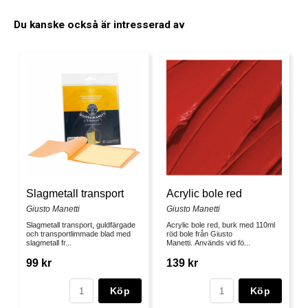
Du kanske också är intresserad av
Slagmetall transport
Acrylic bole red
Giusto Manetti
Giusto Manetti
Slagmetall transport, guldfärgade
Acrylic bole red, burk med 110ml
och transportlimmade blad med
röd bole från Giusto
slagmetall fr...
Manetti. Används vid fö...
99 kr
139 kr
Köp
Köp