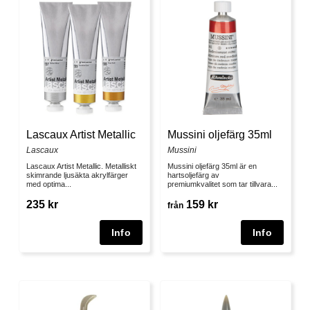
Lascaux Artist Metallic
Mussini oljefärg 35ml
Lascaux
Mussini
Lascaux Artist Metallic. Metalliskt
Mussini oljefärg 35ml är en
skimrande ljusäkta akrylfärger
hartsoljefärg av
med optima...
premiumkvalitet som tar tillvara...
235 kr
159 kr
från