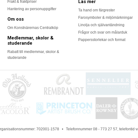
Läs mer
Frakt & fraktpriser
Hantering av personuppgifter
Ta hand om färgrester
Farosymboler & miljömärkningar
Om oss
Linolja och självantändning
Om Konstnärernas Centralköp
Frågor och svar om målarduk
Medlemmar, skolor &
Pappersstorlekar och format
studerande
Rabatt till medlemmar, skolor &
studerande
 Organisationsnummer: 702001-1578 • Telefonnummer 08 - 773 27 57, telefontid 