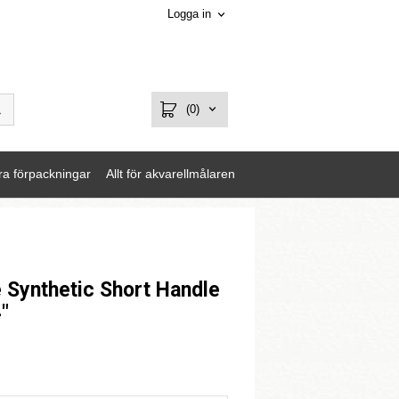
Logga in
(0)
ra förpackningar
Allt för akvarellmålaren
e Synthetic Short Handle
"