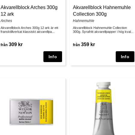
Akvarellblock Arches 300g
Akvarellblock Hahnemuhle
12 ark
Collection 300g
Arches
Hahnemuhle
Akvarellblock Arches 300g 12 ark är ett
Akvarellblock Hahnemuhle Collection
fransktillverkat klassiskt akvarellpa...
300g. Syrafritt akvarellpapper i hög kval...
309 kr
359 kr
från
från