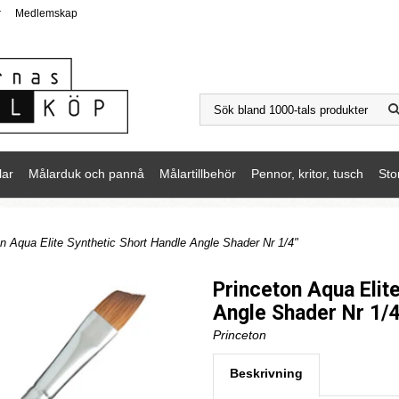
r
Medlemskap
lar
Målarduk och pannå
Målartillbehör
Pennor, kritor, tusch
Sto
on Aqua Elite Synthetic Short Handle Angle Shader Nr 1/4"
Princeton Aqua Elit
Angle Shader Nr 1/4
Princeton
Beskrivning