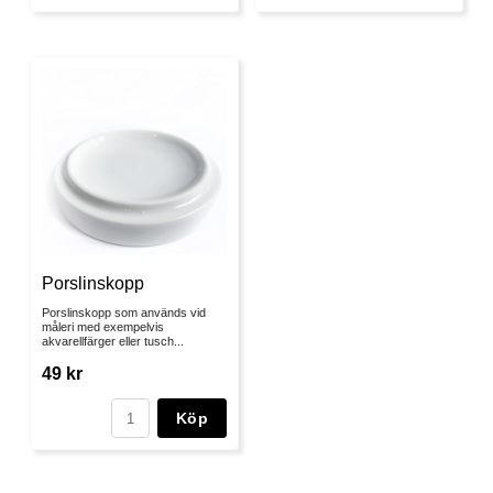
Porslinskopp
Porslinskopp som används vid
måleri med exempelvis
akvarellfärger eller tusch...
49 kr
Köp