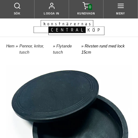
0
SÖK
LOGGA IN
KUNDVAGN
MENY
Hem
»
Pennor, kritor,
»
Flytande
» Rivsten rund med lock
tusch
tusch
15cm