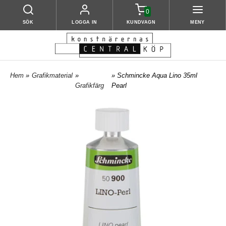
0
SÖK
LOGGA IN
KUNDVAGN
MENY
Hem
»
Grafikmaterial
»
» Schmincke Aqua Lino 35ml
Grafikfärg
Pearl