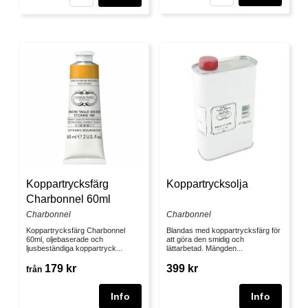
Koppartrycksfärg
Koppartrycksolja
Charbonnel 60ml
Charbonnel
Charbonnel
Koppartrycksfärg Charbonnel
Blandas med koppartrycksfärg för
60ml, oljebaserade och
att göra den smidig och
ljusbeständiga koppartryck...
lättarbetad. Mängden...
179 kr
399 kr
från