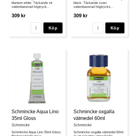
titanium white. Täckande vit
black. Täckande svart
vattenbaserad högtryck...
vattenbaserad högtrycks...
309 kr
309 kr
Köp
Köp
Schmincke oxgalla
Schmincke Aqua Lino
vätmedel 60ml
35ml Gloss
Schmincke
Schmincke
Schmincke oxgalla vätmedel 60ml
Schmincke Aqua Lino 35ml Gloss.
är ett naturligt vätmedel för