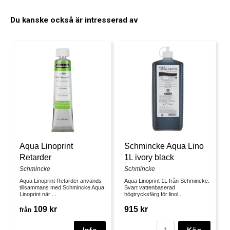
Du kanske också är intresserad av
Aqua Linoprint
Schmincke Aqua Lino
Retarder
1L ivory black
Schmincke
Schmincke
Aqua Linoprint Retarder används
Aqua Linoprint 1L från Schmincke.
tillsammans med Schmincke Aqua
Svart vattenbaserad
Linoprint när ...
högtrycksfärg för linol...
109 kr
915 kr
från