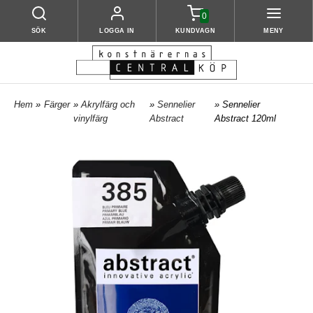
0
SÖK
LOGGA IN
KUNDVAGN
MENY
Hem
»
Färger
»
Akrylfärg och
»
Sennelier
» Sennelier
vinylfärg
Abstract
Abstract 120ml