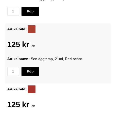
Köp
Artikelbild:
125 kr
/st
Artikelnamn:
Sen.äggtemp, 21ml, Red ochre
Köp
Artikelbild:
125 kr
/st