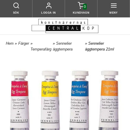
0
SÖK
LOGGA IN
KUNDVAGN
MENY
Hem
»
Färger
»
»
Sennelier
» Sennelier
Temperafärg
äggtempera
äggtempera 21ml