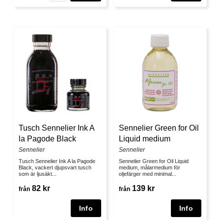
Tusch Sennelier Ink A
Sennelier Green for Oil
la Pagode Black
Liquid medium
Sennelier
Sennelier
Tusch Sennelier Ink A la Pagode
Sennelier Green for Oil Liquid
Black, vackert djupsvart tusch
medium, målarmedium för
som är ljusäkt...
oljefärger med minimal...
82 kr
139 kr
från
från