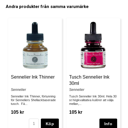
Andra produkter från samma varumärke
Sennelier Ink Thinner
Tusch Sennelier Ink
30ml
Sennelier
Sennelier
Sennelier Ink Thinner, förtunning
Tusch Sennelier Ink 30ml. Hela 30
för Senneliers Shellackbaserade
st högkvalitativa kulörer att välja
tusch. Fä...
mellan,...
105 kr
105 kr
Köp