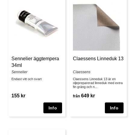
Sennelier äggtempera
Claessens Linneduk 13
34ml
Sennelier
Claessens
Endast vitt och svart
Claessens Linneduk 13 är en
oljepreparerad linneduk med extra
fin gräng och n...
155 kr
649 kr
från