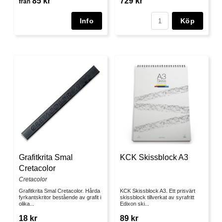
85 kr
729 kr
från
Köp
Grafitkrita Smal
KCK Skissblock A3
Cretacolor
Cretacolor
Grafitkrita Smal Cretacolor. Hårda
KCK Skissblock A3. Ett prisvärt
fyrkantskritor bestående av grafit i
skissblock tillverkat av syrafritt
olika...
Edixon ski...
18 kr
89 kr