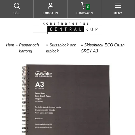
0
SÖK
LOGGA IN
KUNDVAGN
MENY
Hem
»
Papper och
»
Skissblock och
» Skissblock ECO Crush
kartong
ritblock
GREY A3