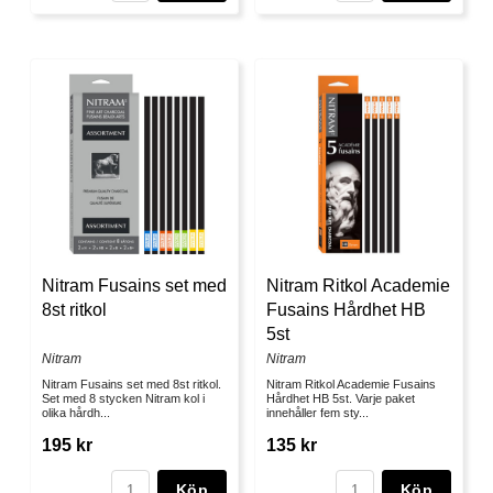
Nitram Fusains set med
Nitram Ritkol Academie
8st ritkol
Fusains Hårdhet HB
5st
Nitram
Nitram
Nitram Fusains set med 8st ritkol.
Nitram Ritkol Academie Fusains
Set med 8 stycken Nitram kol i
Hårdhet HB 5st. Varje paket
olika hårdh...
innehåller fem sty...
195 kr
135 kr
Köp
Köp