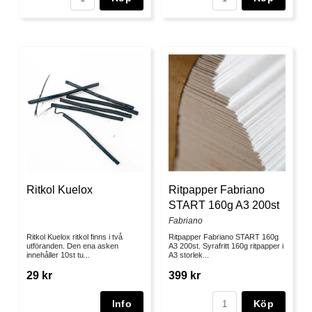
Ritkol Kuelox
Ritpapper Fabriano
START 160g A3 200st
Fabriano
Ritkol Kuelox ritkol finns i två
Ritpapper Fabriano START 160g
utföranden. Den ena asken
A3 200st. Syrafritt 160g ritpapper i
innehåller 10st tu...
A3 storlek...
29 kr
399 kr
Köp