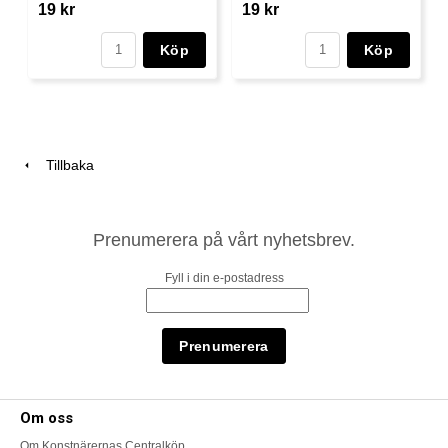
19 kr
19 kr
Köp
Köp
Tillbaka
Prenumerera på vårt nyhetsbrev.
Fyll i din e-postadress
Om oss
Om Konstnärernas Centralköp