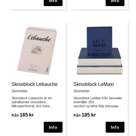
Skissblock Lebauche
Skissblock LeMaxi
Sennelier
Sennelier
Skissblock Lebauche är ett
Skissblock LeMaxi från Sennelier
spiralbundet skissblock.
innehåller 250
Mikroperforerat, dvs enke...
stycken syrafria 90g skisspap...
165 kr
185 kr
från
från