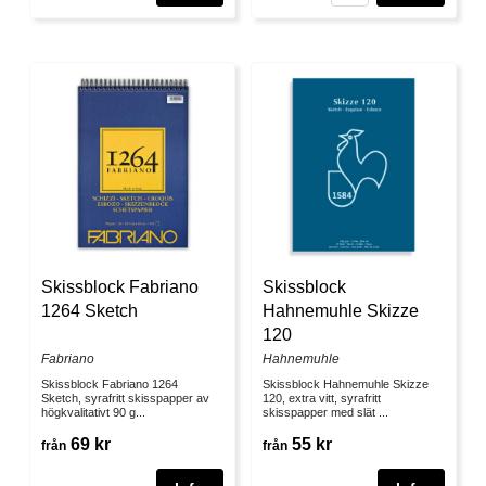
Skissblock Fabriano
Skissblock
1264 Sketch
Hahnemuhle Skizze
120
Fabriano
Hahnemuhle
Skissblock Fabriano 1264
Skissblock Hahnemuhle Skizze
Sketch, syrafritt skisspapper av
120, extra vitt, syrafritt
högkvalitativt 90 g...
skisspapper med slät ...
69 kr
55 kr
från
från