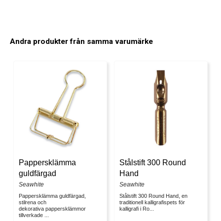
Andra produkter från samma varumärke
Pappersklämma
Stålstift 300 Round
guldfärgad
Hand
Seawhite
Seawhite
Pappersklämma guldfärgad,
Stålstift 300 Round Hand, en
stilrena och
traditionell kalligrafispets för
dekorativa pappersklämmor
kalligrafi i Ro...
tillverkade ...