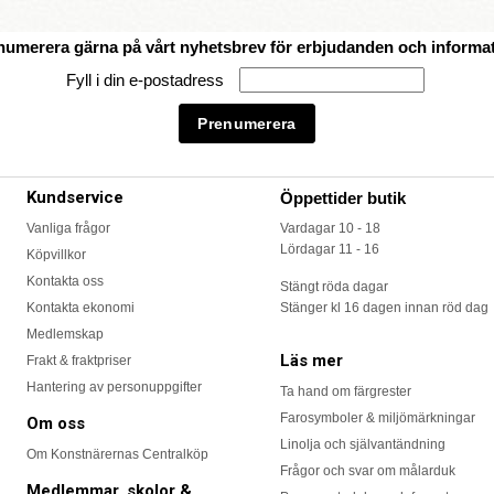
numerera gärna på vårt nyhetsbrev för erbjudanden och informat
Fyll i din e-postadress
Kundservice
Öppettider butik
Vanliga frågor
Vardagar 10 - 18
Lördagar 11 - 16
Köpvillkor
Kontakta oss
Stängt röda dagar
Kontakta ekonomi
Stänger kl 16 dagen innan röd dag
Medlemskap
Läs mer
Frakt & fraktpriser
Hantering av personuppgifter
Ta hand om färgrester
Farosymboler & miljömärkningar
Om oss
Linolja och självantändning
Om Konstnärernas Centralköp
Frågor och svar om målarduk
Medlemmar, skolor &