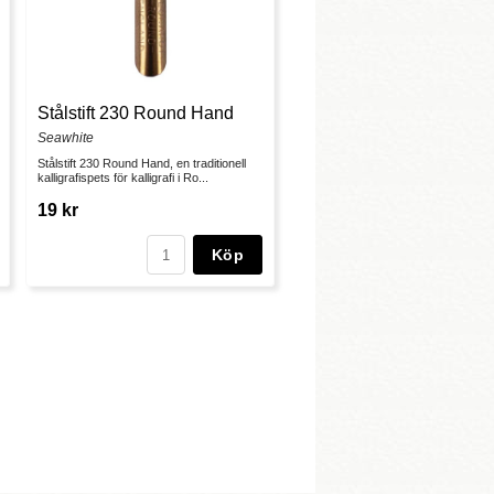
Stålstift 230 Round Hand
Seawhite
Stålstift 230 Round Hand, en traditionell
kalligrafispets för kalligrafi i Ro...
19 kr
Köp