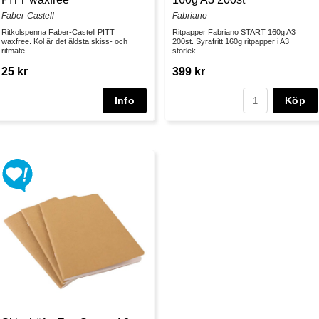
Faber-Castell
Fabriano
Ritkolspenna Faber-Castell PITT
Ritpapper Fabriano START 160g A3
waxfree. Kol är det äldsta skiss- och
200st. Syrafritt 160g ritpapper i A3
ritmate...
storlek...
25 kr
399 kr
Köp