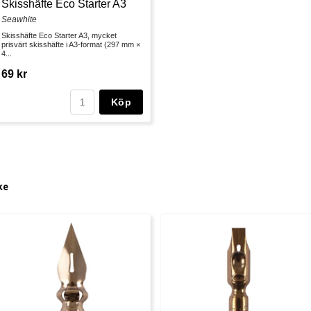
Skisshäfte Eco Starter A3
Seawhite
Skisshäfte Eco Starter A3, mycket
prisvärt skisshäfte i A3-format (297 mm ×
4...
69 kr
Köp
ke