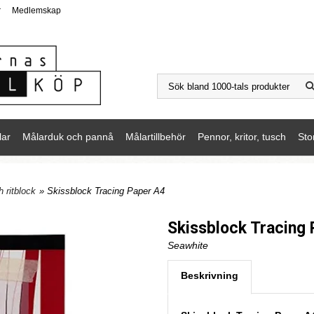
r
Medlemskap
lar
Målarduk och pannå
Målartillbehör
Pennor, kritor, tusch
Sto
 ritblock
» Skissblock Tracing Paper A4
Skissblock Tracing
Seawhite
Beskrivning