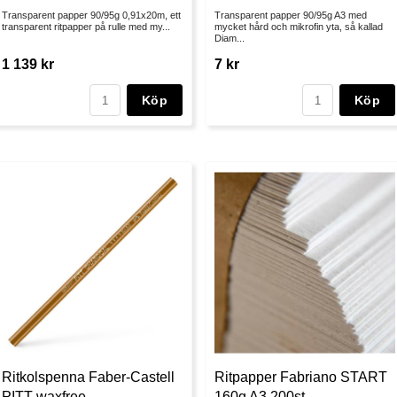
Transparent papper 90/95g 0,91x20m, ett
Transparent papper 90/95g A3 med
transparent ritpapper på rulle med my...
mycket hård och mikrofin yta, så kallad
Diam...
1 139 kr
7 kr
Köp
Köp
Ritkolspenna Faber-Castell
Ritpapper Fabriano START
PITT waxfree
160g A3 200st