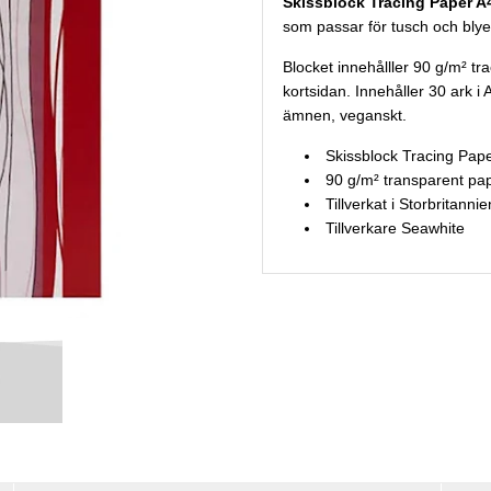
Skissblock Tracing Paper A
som passar för tusch och blye
Blocket innehålller 90 g/m² tr
kortsidan. Innehåller 30 ark i 
ämnen, veganskt.
Skissblock Tracing Pap
90 g/m² t
ransparent pap
Tillverkat i Storbritannie
Tillverkare Seawhite