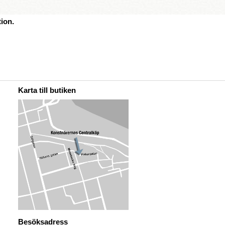
ion.
Karta till butiken
Besöksadress