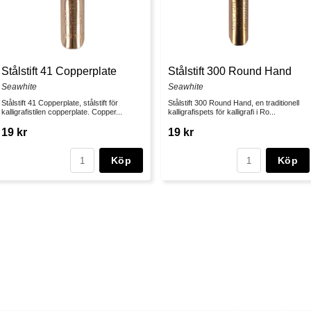
Stålstift 41 Copperplate
Stålstift 300 Round Hand
Seawhite
Seawhite
Stålstift 41 Copperplate, stålstift för
Stålstift 300 Round Hand, en traditionell
kalligrafistilen copperplate. Copper...
kalligrafispets för kalligrafi i Ro...
19 kr
19 kr
Köp
Köp