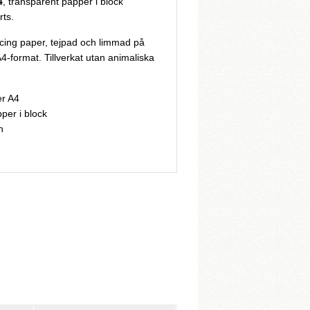
4
, transparent papper i block
rts.
acing paper, tejpad och limmad på
A4-format. Tillverkat utan animaliska
er A4
per i block
n