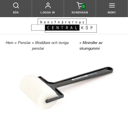
0
SÖK
LOGGA IN
KUNDVAGN
MENY
Hem
»
Penslar
»
Moddlare och övriga
» Miniroller av
penslar
skumgummi