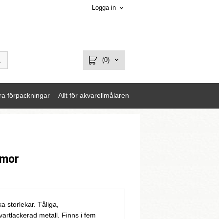
Logga in
(0)
ra förpackningar
Allt för akvarellmålaren
mmor
ka storlekar. Tåliga,
artlackerad metall. Finns i fem