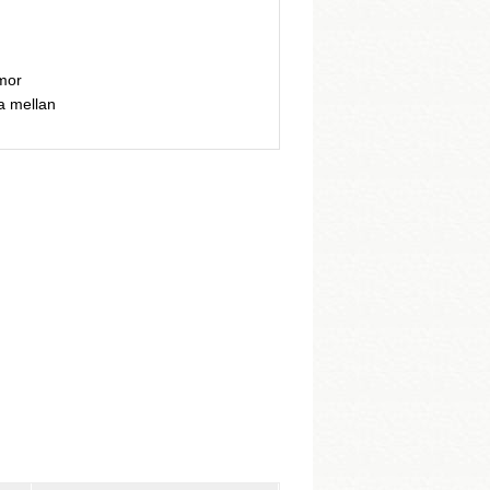
mor
ja mellan