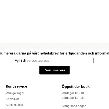
numerera gärna på vårt nyhetsbrev för erbjudanden och informat
Fyll i din e-postadress
Kundservice
Öppettider butik
Vanliga frågor
Vardagar 10 - 18
Lördagar 11 - 16
Köpvillkor
Kontakta oss
Stängt röda dagar