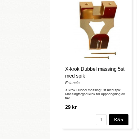
X-krok Dubbel mässing 5st
med spik
Estancia
X-krok Dubbel mässing 5st med spik.
Mässingfärgad krok för upphängning av
tav...
29 kr
Köp