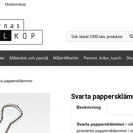
r
Medlemskap
lar
Målarduk och pannå
Målartillbehör
Pennor, kritor, tusch
Sto
ta pappersklämmor
Svarta pappersklä
Beskrivning
Svarta pappersklämmor
i oli
prisvärda pappersklämmor i sv