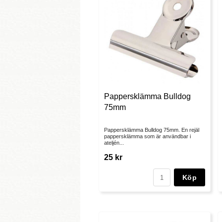
Pappersklämma Bulldog
75mm
Pappersklämma Bulldog 75mm. En rejäl
pappersklämma som är användbar i
ateljén...
25 kr
Köp