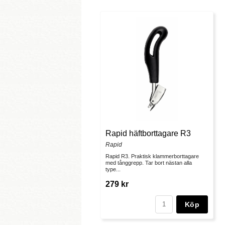
Rapid häftborttagare R3
Rapid
Rapid R3. Praktisk klammerborttagare
med tånggrepp. Tar bort nästan alla
type...
279 kr
Köp