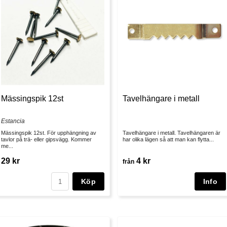
Mässingspik 12st
Tavelhängare i metall
Estancia
Mässingspik 12st. För upphängning av
Tavelhängare i metall. Tavelhängaren är
tavlor på trä- eller gipsvägg. Kommer
har olika lägen så att man kan flytta...
me...
29 kr
4 kr
från
Köp