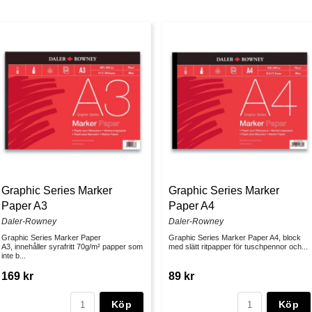
Graphic Series Marker
Graphic Series Marker
Paper A3
Paper A4
Daler-Rowney
Daler-Rowney
Graphic Series Marker Paper
Graphic Series Marker Paper A4, block
A3, innehåller syrafritt 70g/m² papper som
med slätt ritpapper för tuschpennor och...
inte b...
169 kr
89 kr
Köp
Köp