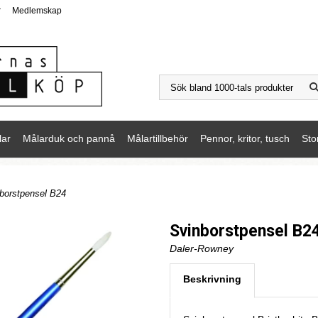
r
Medlemskap
lar
Målarduk och pannå
Målartillbehör
Pennor, kritor, tusch
Sto
borstpensel B24
Svinborstpensel B2
Daler-Rowney
Beskrivning