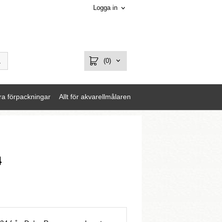
Logga in
(0)
ra förpackningar
Allt för akvarellmålaren
4