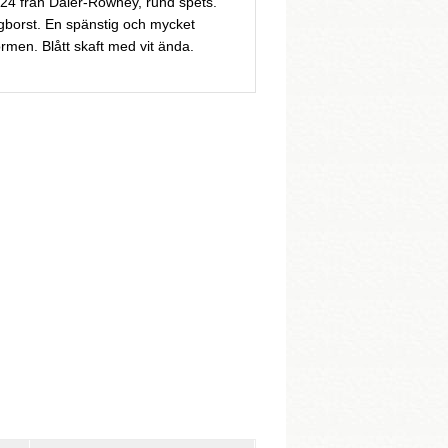
B24 från Daler-Rowney, rund spets.
ngborst. En spänstig och mycket
rmen. Blått skaft med vit ända.