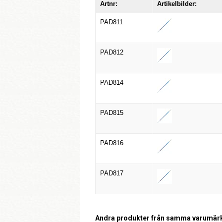
Artnr:
Artikelbilder:
PAD811
PAD812
PAD814
PAD815
PAD816
PAD817
Andra produkter från samma varumär