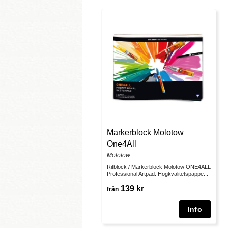
Markerblock Molotow
One4All
Molotow
Ritblock / Markerblock Molotow ONE4ALL
Professional Artpad. Högkvalitetspappe...
139 kr
från