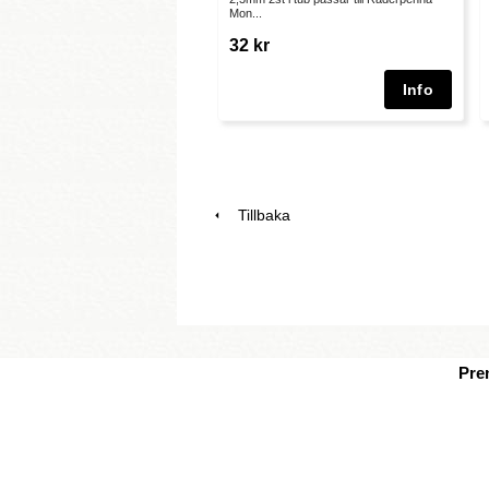
Mon...
32 kr
Tillbaka
Pre