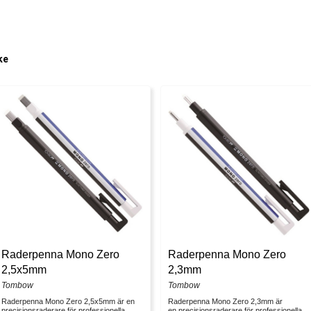
ke
Raderpenna Mono Zero
Raderpenna Mono Zero
2,5x5mm
2,3mm
Tombow
Tombow
Raderpenna Mono Zero 2,5x5mm är en
Raderpenna Mono Zero 2,3mm är
precisionsraderare för professionella
en precisionsraderare för professionella