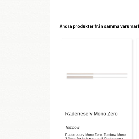
Andra produkter från samma varumär
Raderreserv Mono Zero
Tombow
Raderreserv Mono Zero. Tombow Mono
2,3mm 2st i tub passar till Raderpenna