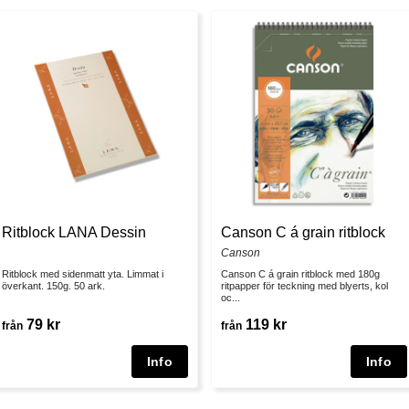
Ritblock LANA Dessin
Canson C á grain ritblock
Canson
Ritblock med sidenmatt yta. Limmat i
Canson C á grain ritblock med 180g
överkant. 150g. 50 ark.
ritpapper för teckning med blyerts, kol
oc...
79 kr
119 kr
från
från