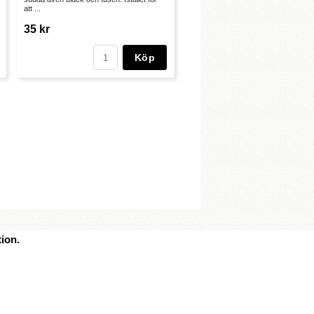
att ...
35 kr
Köp
ion.