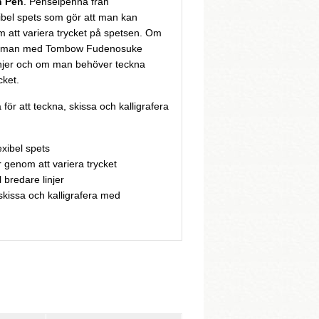
 Pen
. Penselpenna från
bel spets som gör att man kan
om att variera trycket på spetsen. Om
an man med Tombow Fudenosuke
injer och om man behöver teckna
cket.
ör att teckna, skissa och kalligrafera
xibel spets
er genom att variera trycket
l bredare linjer
 skissa och kalligrafera med