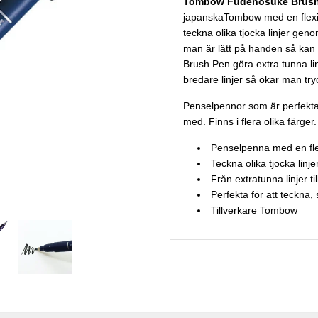
Tombow Fudenosuke Brush
japanskaTombow med en flexi
teckna olika tjocka linjer gen
man är lätt på handen så k
Brush Pen göra extra tunna l
bredare linjer så ökar man try
Penselpennor som är perfekta f
med. Finns i flera olika färger.
Penselpenna med en fle
Teckna olika tjocka linj
Från extratunna linjer til
Perfekta för att teckna,
Tillverkare Tombow