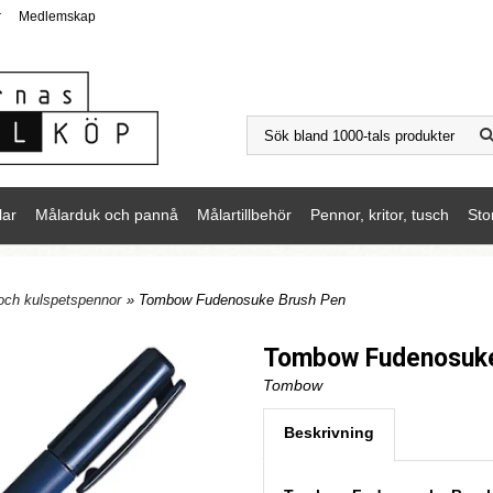
r
Medlemskap
lar
Målarduk och pannå
Målartillbehör
Pennor, kritor, tusch
Sto
och kulspetspennor
» Tombow Fudenosuke Brush Pen
Tombow Fudenosuke
Tombow
Beskrivning