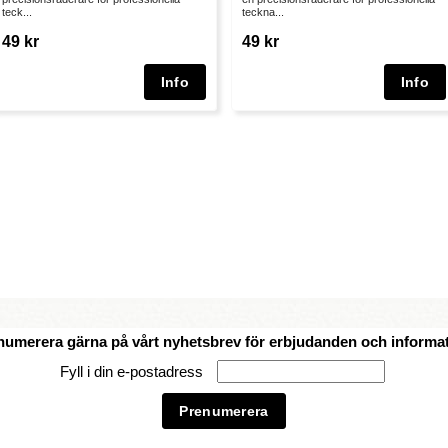
teck...
teckna...
49 kr
49 kr
numerera gärna på vårt nyhetsbrev för erbjudanden och informat
Fyll i din e-postadress