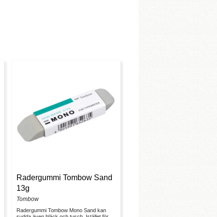
Radergummi Tombow Sand
13g
Tombow
Radergummi Tombow Mono Sand kan
sudda även bläck och tusch. Istället för