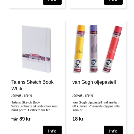
Talens Sketch Book
van Gogh oljepastell
White
Royal Talens
Royal Talens
Talens Sketch Book
van Gogh oljepastell, välj mellan
White, robusta skissböcker med
60 kulörer. Prisvärda oljepasteller
hård pärm. Perfekta för tec...
som är ...
89 kr
18 kr
från