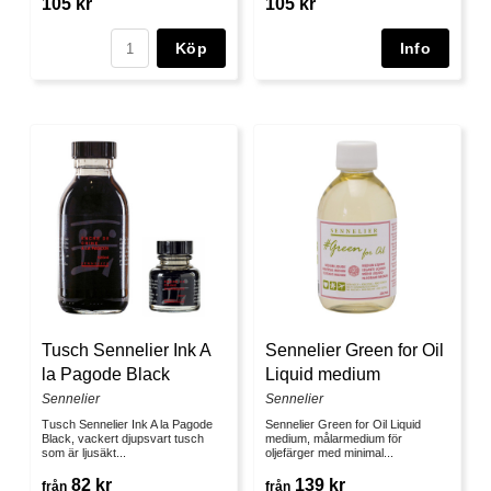
105 kr
105 kr
Köp
Tusch Sennelier Ink A
Sennelier Green for Oil
la Pagode Black
Liquid medium
Sennelier
Sennelier
Tusch Sennelier Ink A la Pagode
Sennelier Green for Oil Liquid
Black, vackert djupsvart tusch
medium, målarmedium för
som är ljusäkt...
oljefärger med minimal...
82 kr
139 kr
från
från