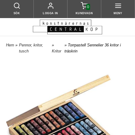
0
SÖK
LOGGA IN
KUNDVAGN
MENY
Hem
»
Pennor, kritor,
»
» Torrpastell Sennelier 36 kritor i
tusch
Kritor
träskrin