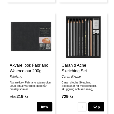
Akvarellbok Fabriano
Caran d Ache
Watercolour 200g
Sketching Set
Fabriano
Caran d´Ache
Akvarellbok Fabriano Watercolour
Caran d Ache Sketching
200g. En akvarellbok med hårt
Set passar för modellstudier,
omslag som är ...
skuggning och skissning,...
219 kr
729 kr
från
Köp