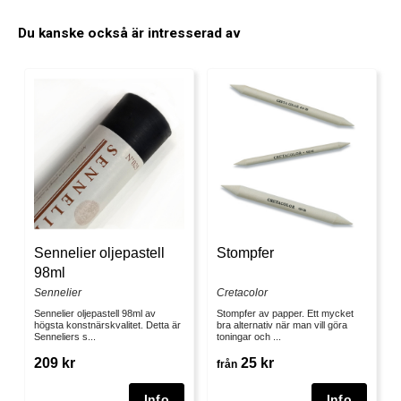
Du kanske också är intresserad av
Sennelier oljepastell
Stompfer
98ml
Sennelier
Cretacolor
Sennelier oljepastell 98ml av
Stompfer av papper. Ett mycket
högsta konstnärskvalitet. Detta är
bra alternativ när man vill göra
Senneliers s...
toningar och ...
209 kr
25 kr
från