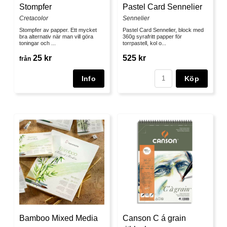
Stompfer
Pastel Card Sennelier
Cretacolor
Sennelier
Stompfer av papper. Ett mycket
Pastel Card Sennelier, block med
bra alternativ när man vill göra
360g syrafritt papper för
toningar och ...
torrpastell, kol o...
25 kr
525 kr
från
Köp
Bamboo Mixed Media
Canson C á grain