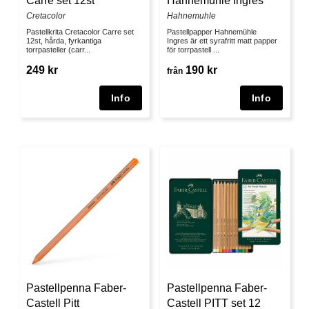
Carre set 12st
Hahnemühle Ingres
Cretacolor
Hahnemuhle
Pastellkrita Cretacolor Carre set
Pastellpapper Hahnemühle
12st, hårda, fyrkantiga
Ingres är ett syrafritt matt papper
torrpasteller (carr...
för torrpastell ...
249 kr
190 kr
från
Pastellpenna Faber-
Pastellpenna Faber-
Castell Pitt
Castell PITT set 12