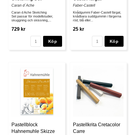
Caran d´Ache
Faber-Castell
Caran d Ache Sketching
Knådgummi Faber-Castell färgat,
Set passar för modellstudier,
knådbara suddgummin i färgerna
skuggning och skissning,...
röd, blå eller...
729 kr
25 kr
Köp
Köp
Pastellblock
Pastellkrita Cretacolor
Hahnemuhle Skizze
Carre