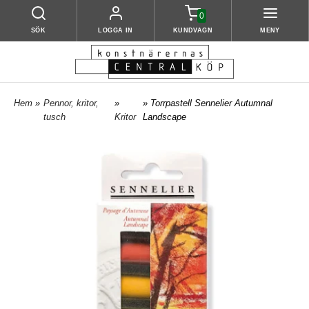
0
SÖK
LOGGA IN
KUNDVAGN
MENY
Hem
»
Pennor, kritor,
»
» Torrpastell Sennelier Autumnal
tusch
Kritor
Landscape