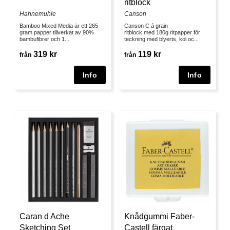
ritblock
Hahnemuhle
Canson
Bamboo Mixed Media är ett 265
Canson C á grain
gram papper tillverkat av 90%
ritblock med 180g ritpapper för
bambufibrer och 1...
teckning med blyerts, kol oc...
319 kr
119 kr
från
från
Caran d Ache
Knådgummi Faber-
Sketching Set
Castell färgat