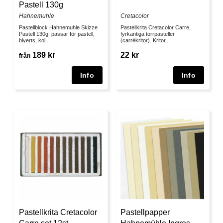
Pastell 130g
Hahnemuhle
Cretacolor
Pastellblock Hahnemuhle Skizze
Pastellkrita Cretacolor Carre,
Pastell 130g, passar för pastell,
fyrkantiga torrpasteller
blyerts, kol...
(carrékritor). Kritor...
189 kr
22 kr
från
Pastellkrita Cretacolor
Pastellpapper