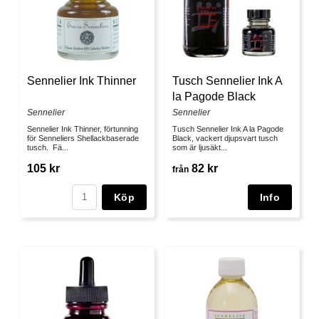
Sennelier Ink Thinner
Tusch Sennelier Ink A
la Pagode Black
Sennelier
Sennelier
Sennelier Ink Thinner, förtunning
Tusch Sennelier Ink A la Pagode
för Senneliers Shellackbaserade
Black, vackert djupsvart tusch
tusch. Fä...
som är ljusäkt...
105 kr
82 kr
från
Köp