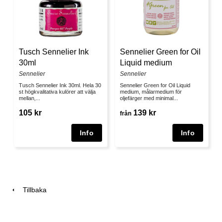
Tusch Sennelier Ink
Sennelier Green for Oil
30ml
Liquid medium
Sennelier
Sennelier
Tusch Sennelier Ink 30ml. Hela 30
Sennelier Green for Oil Liquid
st högkvalitativa kulörer att välja
medium, målarmedium för
mellan,...
oljefärger med minimal...
105 kr
139 kr
från
Tillbaka