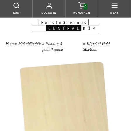
0
SÖK
LOGGA IN
KUNDVAGN
MENY
Hem
»
Målartillbehör
»
Paletter &
» Träpalett Rekt
palettkoppar
30x40cm