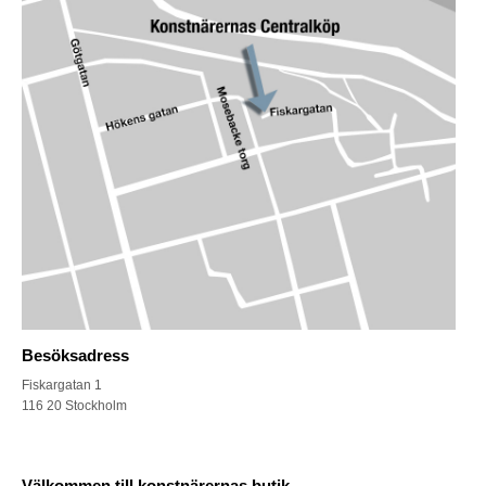
Besöksadress
Fiskargatan 1
116 20 Stockholm
Välkommen till konstnärernas butik