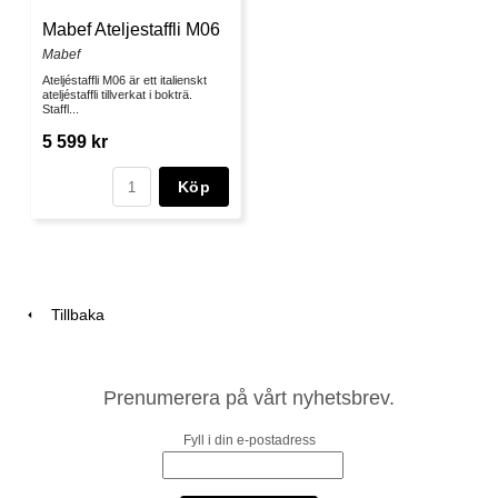
Mabef Ateljestaffli M06
Mabef
Ateljéstaffli M06 är ett italienskt
ateljéstaffli tillverkat i bokträ.
Staffl...
5 599 kr
Köp
Tillbaka
Prenumerera på vårt nyhetsbrev.
Fyll i din e-postadress