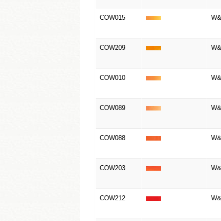
COW015
W&
COW209
W&
COW010
W&
COW089
W&N
COW088
W&N
COW203
W&N
COW212
W&N