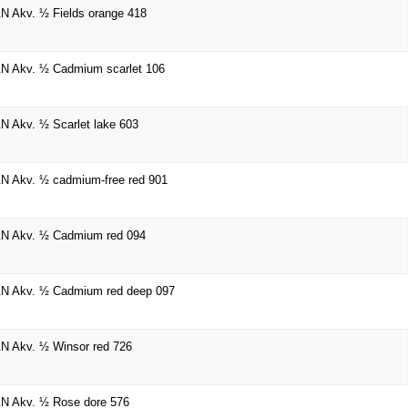
 Akv. ½ Fields orange 418
N Akv. ½ Cadmium scarlet 106
 Akv. ½ Scarlet lake 603
 Akv. ½ cadmium-free red 901
N Akv. ½ Cadmium red 094
N Akv. ½ Cadmium red deep 097
 Akv. ½ Winsor red 726
N Akv. ½ Rose dore 576