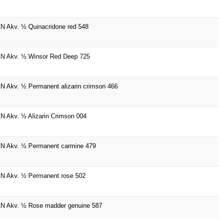
 Akv. ½ Quinacridone red 548
N Akv. ½ Winsor Red Deep 725
 Akv. ½ Permanent alizarin crimson 466
 Akv. ½ Alizarin Crimson 004
N Akv. ½ Permanent carmine 479
N Akv. ½ Permanent rose 502
N Akv. ½ Rose madder genuine 587