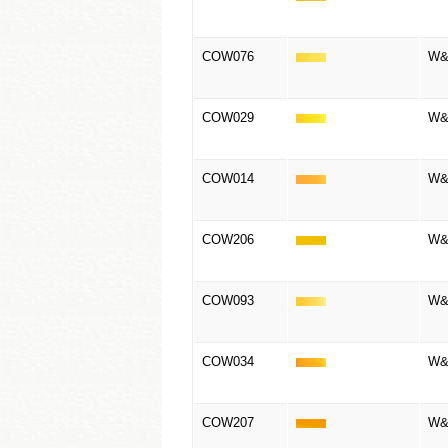
COW076
W&N
COW029
W&
COW014
W&
COW206
W&N
COW093
W&N
COW034
W&N
COW207
W&N