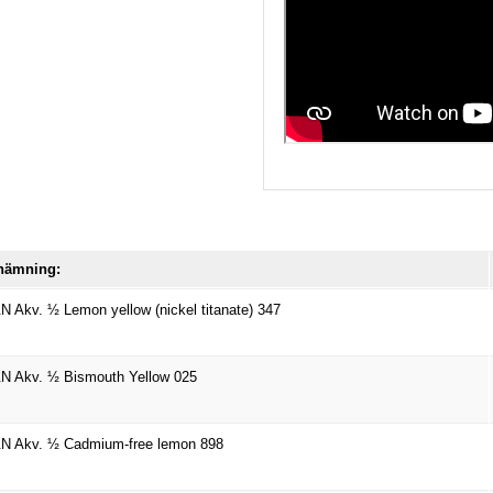
nämning:
 Akv. ½ Lemon yellow (nickel titanate) 347
 Akv. ½ Bismouth Yellow 025
N Akv. ½ Cadmium-free lemon 898