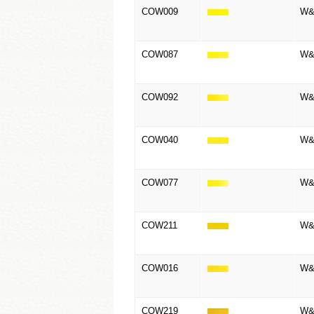
COW009
W&
COW087
W&
COW092
W&N
COW040
W&
COW077
W&N
COW211
W&N
COW016
W&N
COW219
W&N