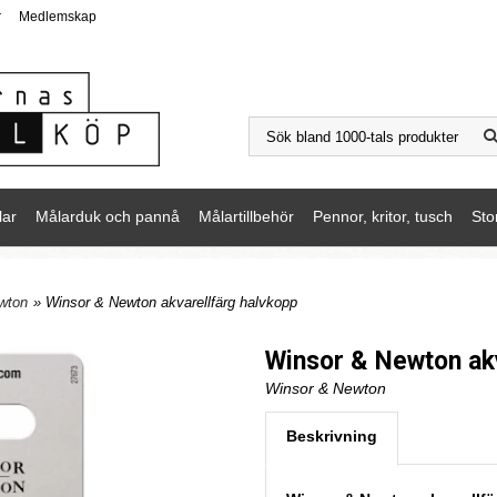
r
Medlemskap
lar
Målarduk och pannå
Målartillbehör
Pennor, kritor, tusch
Sto
wton
» Winsor & Newton akvarellfärg halvkopp
Winsor & Newton akv
Winsor & Newton
Beskrivning