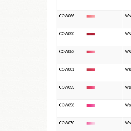
COW066
W&N
COW090
W&
COW053
W&N
COW001
W&N
COW055
W&
COW058
W&
COW070
W&