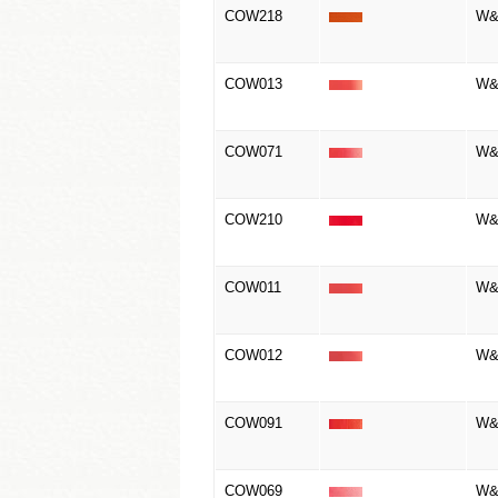
COW218
W&N
COW013
W&
COW071
W&N
COW210
W&N
COW011
W&
COW012
W&
COW091
W&N
COW069
W&