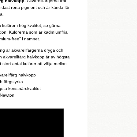
rg halvkopp.
Akvarellfärgerna från
ndast rena pigment och är kända för
a.
kulörer i hög kvalitet, se gärna
tion. Kulörerna som är kadmiumfria
mium-free" i namnet.
ng är akvarellfärgerna dryga och
 akvarellfärg halvkopp är av högsta
t stort antal kulörer att välja mellan.
arellfärg halvkopp
h färgstyrka
gsta konstnärskvalitet
& Newton