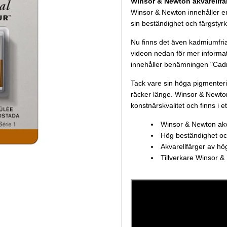
Winsor & Newton akvarellfä
Winsor & Newton innehåller e
sin beständighet och färgstyrk
Nu finns det även kadmiumfria 
videon nedan för mer informa
innehåller benämningen "Cad
Tack vare sin höga pigmenteri
räcker länge. Winsor & Newton
konstnärskvalitet och finns i et
Winsor & Newton akv
Hög beständighet oc
Akvarellfärger av hö
Tillverkare Winsor 