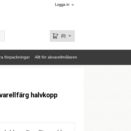
Logga in
(0)
ra förpackningar
Allt för akvarellmålaren
arellfärg halvkopp