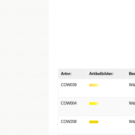
Artnr:
Artikelbilder:
Be
COW039
W&N
COW004
W&N
COW208
W&