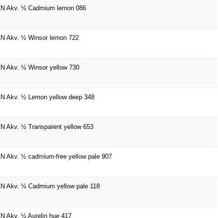
N Akv. ½ Cadmium lemon 086
N Akv. ½ Winsor lemon 722
 Akv. ½ Winsor yellow 730
N Akv. ½ Lemon yellow deep 348
 Akv. ½ Transparent yellow 653
 Akv. ½ cadmium-free yellow pale 907
 Akv. ½ Cadmium yellow pale 118
 Akv. ½ Aurelin hue 417