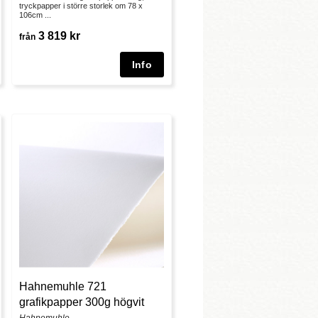
tryckpapper i större storlek om 78 x
106cm ...
3 819 kr
från
Hahnemuhle 721
grafikpapper 300g högvit