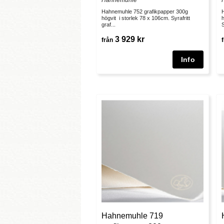
Hahnemuhle
Hahnemuhle 752 grafikpapper 300g
högvit i storlek 78 x 106cm. Syrafritt
h
graf...
S
3 929 kr
från
Hahnemuhle 719