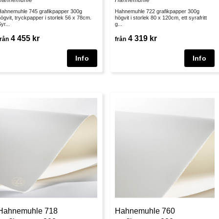
Hahnemuhle
Hahnemuhle
Hahnemuhle 745 grafikpapper 300g
Hahnemuhle 722 grafikpapper 300g
ögvit, tryckpapper i storlek 56 x 78cm.
högvit i storlek 80 x 120cm, ett syrafritt
yr...
g...
4 455 kr
4 319 kr
från
från
Hahnemuhle 718
Hahnemuhle 760