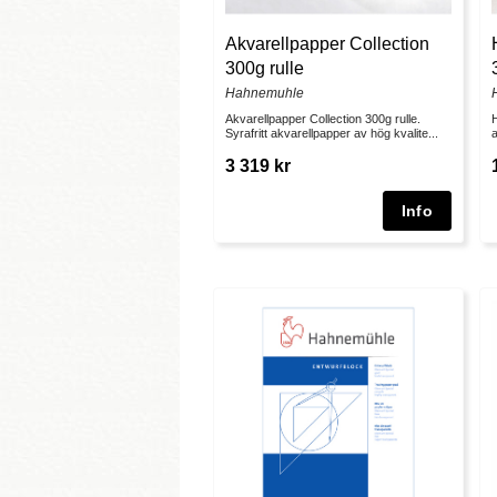
Akvarellpapper Collection
300g rulle
Hahnemuhle
Akvarellpapper Collection 300g rulle.
H
Syrafritt akvarellpapper av hög kvalite...
a
3 319 kr