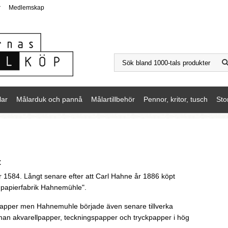
r
Medlemskap
lar
Målarduk och pannå
Målartillbehör
Pennor, kritor, tusch
Sto
t
1584. Långt senare efter att Carl Hahne år 1886 köpt
npapierfabrik Hahnemühle".
vpapper men Hahnemuhle började även senare tillverka
r man akvarellpapper, teckningspapper och tryckpapper i hög