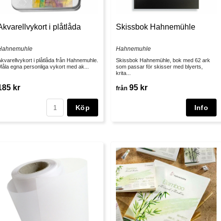
Akvarellvykort i plåtlåda
Skissbok Hahnemühle
Hahnemuhle
Hahnemuhle
kvarellvykort i plåtlåda från Hahnemuhle.
Skissbok Hahnemühle, bok med 62 ark
åla egna personliga vykort med ak...
som passar för skisser med blyerts,
krita...
185 kr
95 kr
från
Köp