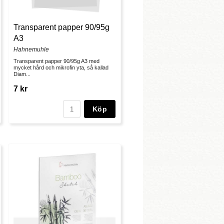
Transparent papper 90/95g
A3
Hahnemuhle
Transparent papper 90/95g A3 med
mycket hård och mikrofin yta, så kallad
Diam...
7 kr
Köp