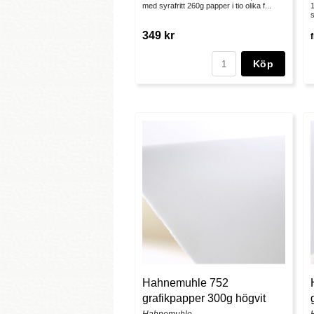
med syrafritt 260g papper i tio olika f...
1
s
349 kr
Köp
Hahnemuhle 752
grafikpapper 300g högvit