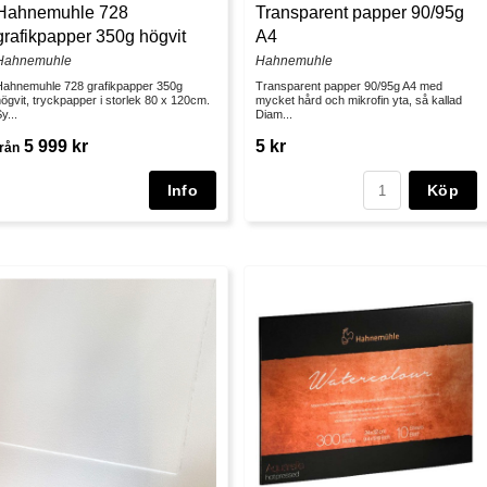
Hahnemuhle 728
Transparent papper 90/95g
grafikpapper 350g högvit
A4
Hahnemuhle
Hahnemuhle
Hahnemuhle 728 grafikpapper 350g
Transparent papper 90/95g A4 med
ögvit, tryckpapper i storlek 80 x 120cm.
mycket hård och mikrofin yta, så kallad
y...
Diam...
5 999 kr
5 kr
från
Köp