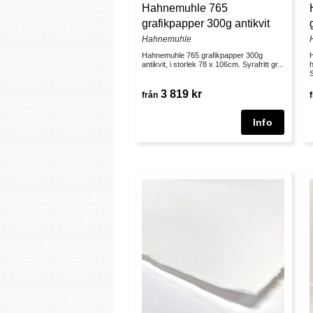
Hahnemuhle 765
grafikpapper 300g antikvit
Hahnemuhle
Hahnemuhle 765 grafikpapper 300g
antikvit, i storlek 78 x 106cm. Syrafritt gr...
h
S
3 819 kr
från