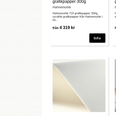
grafikpapper 300g
Hahnemuhle
Hahnemuhle 719 grafikpapper 300g,
syrafritt grafikpapper från Hahnemuhle i
s
hö...
4 319 kr
från