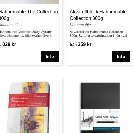
Hahnemuhle The Collection
Akvarellblock Hahnemuhle
300g
Collection 300g
Hahnemuhle
Hahnemuhle
ahnemuhle Collection 300g. Syrafritt
Akvarellblock Hahnemuhle Collection
kvarellpapper av hög kvalitet tillverk...
300g. Syrafritt akvarellpapper i hög kval...
1 029 kr
359 kr
från