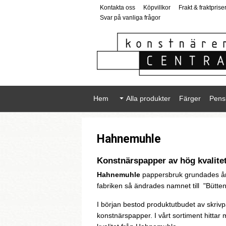
Kontakta oss
Köpvillkor
Frakt & fraktprise
Svar på vanliga frågor
Hem
Alla produkter
Färger
Pens
Hahnemuhle
Konstnärspapper av hög kvalite
Hahnemuhle
pappersbruk grundades år 
fabriken så ändrades namnet till "Bütte
I början bestod produktutbudet av skri
konstnärspapper. I vårt sortiment hitta