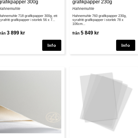
grafikpapper 300g
grafikpapper 230g
Hahnemuhle
Hahnemuhle
Hahnemuhle 718 grafikpapper 300g, ett
Hahnemuhle 760 grafikpapper 230g,
yrafritt grafikpapper i storlek 56 x 7...
syrafritt grafikpapper i storlek 78 x
106cm...
3 899 kr
5 849 kr
från
från