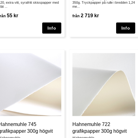
20, extra vitt, syrafritt skisspapper med
350g. Tryckpapper på rulle i bredden 1,24
lät ...
me...
55 kr
2 719 kr
från
från
Hahnemuhle 745
Hahnemuhle 722
grafikpapper 300g högvit
grafikpapper 300g högvit