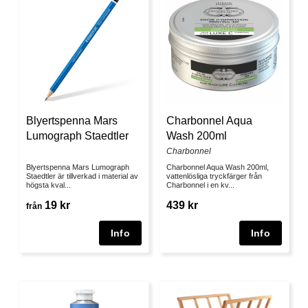
Blyertspenna Mars
Charbonnel Aqua
Lumograph Staedtler
Wash 200ml
Charbonnel
Blyertspenna Mars Lumograph
Charbonnel Aqua Wash 200ml,
Staedtler är tillverkad i material av
vattenlösliga tryckfärger från
högsta kval...
Charbonnel i en kv...
19 kr
439 kr
från