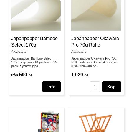
Japanpapper Bamboo
Japanpapper Okawara
Select 170g
Pro 70g Rulle
Awagami
Awagami
Japanpapper Bamboo Select
Japanpapper Okawara Pro 70g
170g, säljs som 10-pack och 25-
Rulle, rulle med klassiska, ecru-
pack. Syrafritt japa...
ljusa Okawara pa...
590 kr
1 029 kr
från
Köp