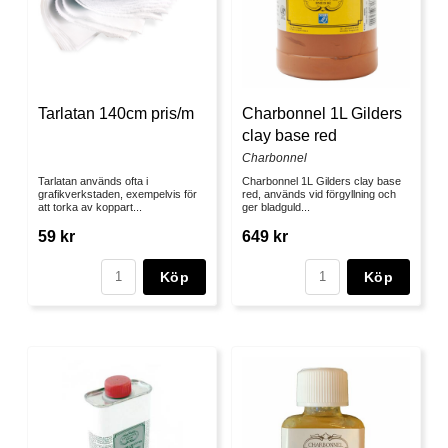
Tarlatan 140cm pris/m
Charbonnel 1L Gilders
clay base red
Charbonnel
Tarlatan används ofta i
Charbonnel 1L Gilders clay base
grafikverkstaden, exempelvis för
red, används vid förgyllning och
att torka av koppart...
ger bladguld...
59 kr
649 kr
Köp
Köp