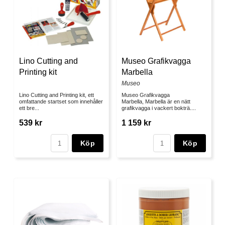
Lino Cutting and
Museo Grafikvagga
Printing kit
Marbella
Museo
Lino Cutting and Printing kit, ett
Museo Grafikvagga
omfattande startset som innehåller
Marbella, Marbella är en nätt
ett bre...
grafikvagga i vackert bokträ....
539 kr
1 159 kr
Köp
Köp