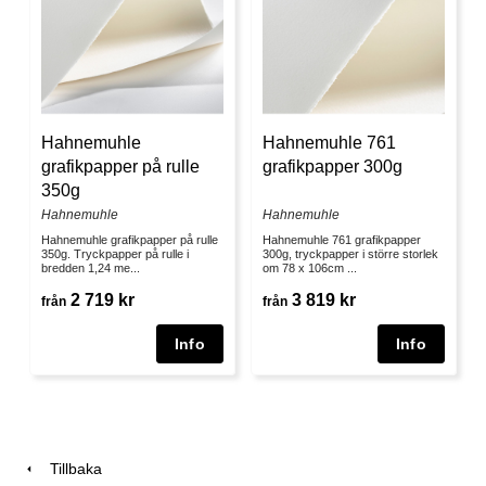
Hahnemuhle
Hahnemuhle 761
grafikpapper på rulle
grafikpapper 300g
350g
Hahnemuhle
Hahnemuhle
Hahnemuhle grafikpapper på rulle
Hahnemuhle 761 grafikpapper
350g. Tryckpapper på rulle i
300g, tryckpapper i större storlek
bredden 1,24 me...
om 78 x 106cm ...
2 719 kr
3 819 kr
från
från
Tillbaka