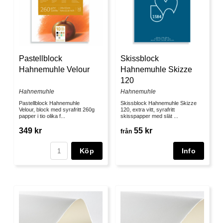
Pastellblock
Skissblock
Hahnemuhle Velour
Hahnemuhle Skizze
120
Hahnemuhle
Hahnemuhle
Pastellblock Hahnemuhle
Skissblock Hahnemuhle Skizze
Velour, block med syrafritt 260g
120, extra vitt, syrafritt
papper i tio olika f...
skisspapper med slät ...
349 kr
55 kr
från
Köp