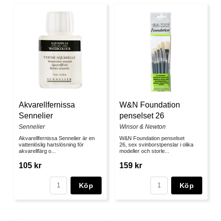
Akvarellfernissa
W&N Foundation
Sennelier
penselset 26
Sennelier
Winsor & Newton
Akvarellfernissa Sennelier är en
W&N Foundation penselset
vattenlöslig hartslösning för
26, sex svinborstpenslar i olika
akvarellfärg o...
modeller och storle...
105 kr
159 kr
Köp
Köp