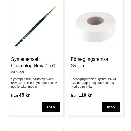
Syntetpensel
Förseglingsremsa
Cosmotop Nova 5570
Syrafri
da Vinci
Syntetpensel Cosmotop Nova
Förseglingsremsa syrafri, en vit
5570 är en rund syntetpensel av
syrafri papperstejp som fuktas
god kvalitet med e...
med vatten fö...
45 kr
119 kr
från
från