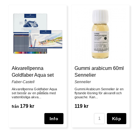
Akvarellpenna
Gummi arabicum 60ml
Goldfaber Aqua set
Sennelier
Faber-Castell
Sennelier
Akvarellpenna Goldfaber Aqua
Gummi Arabicum Sennelier är en
set består av en plåtlåda med
flytande lösning för akvarell och
vattenlösliga akva...
gouache. Kan...
179 kr
119 kr
från
Köp