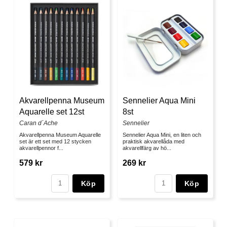
Akvarellpenna Museum
Sennelier Aqua Mini
Aquarelle set 12st
8st
Caran d´Ache
Sennelier
Akvarellpenna Museum Aquarelle
Sennelier Aqua Mini, en liten och
set är ett set med 12 stycken
praktisk akvarellåda med
akvarellpennor f...
akvarellfärg av hö...
579 kr
269 kr
Köp
Köp