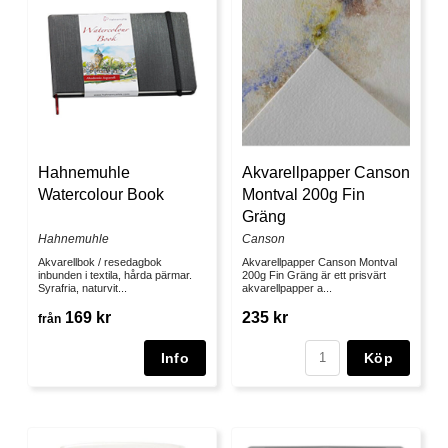
Hahnemuhle
Akvarellpapper Canson
Watercolour Book
Montval 200g Fin
Gräng
Hahnemuhle
Canson
Akvarellbok / resedagbok
Akvarellpapper Canson Montval
inbunden i textila, hårda pärmar.
200g Fin Gräng är ett prisvärt
Syrafria, naturvit...
akvarellpapper a...
169 kr
235 kr
från
Köp