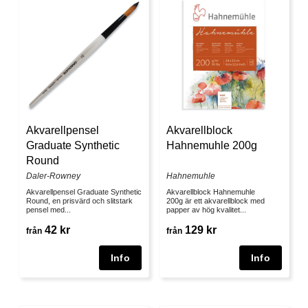
Akvarellpensel
Akvarellblock
Graduate Synthetic
Hahnemuhle 200g
Round
Daler-Rowney
Hahnemuhle
Akvarellpensel Graduate Synthetic
Akvarellblock Hahnemuhle
Round, en prisvärd och slitstark
200g är ett akvarellblock med
pensel med...
papper av hög kvalitet...
42 kr
129 kr
från
från