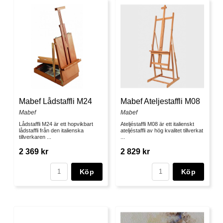
Mabef Lådstaffli M24
Mabef Ateljestaffli M08
Mabef
Mabef
Lådstaffli M24 är ett hopvikbart
Ateljéstaffli M08 är ett italienskt
lådstaffli från den italienska
ateljéstaffli av hög kvalitet tillverkat
tillverkaren ...
...
2 369 kr
2 829 kr
Köp
Köp