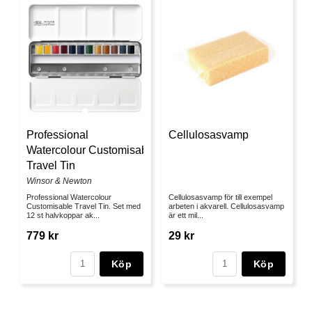
Professional
Cellulosasvamp
Watercolour Customisable
Travel Tin
Winsor & Newton
Professional Watercolour
Cellulosasvamp för till exempel
Customisable Travel Tin. Set med
arbeten i akvarell. Cellulosasvamp
12 st halvkoppar ak...
är ett mil...
779 kr
29 kr
Köp
Köp