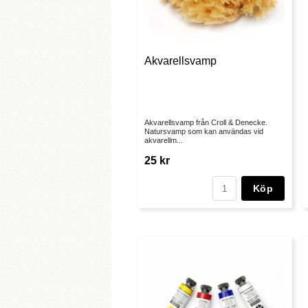
Akvarellsvamp
Akvarellsvamp från Croll & Denecke.
Natursvamp som kan användas vid
akvarellm...
25 kr
Köp