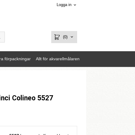
Logga in
(0)
ra förpackningar
Allt för akvarellmålaren
inci Colineo 5527