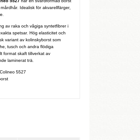
ineo 5527
har en svärdformad borst
 mårdhår. Idealisk för akvarellfärger,
e.
 av raka och vågiga syntetfibrer i
exakta spetsar. Hög elasticitet och
k variant av kolinskyborst som
he, tusch och andra flödiga
 format skaft tillverkat av
nde laminerat trä.
 Colineo 5527
orst