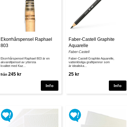
Ekorrhårspensel Raphael
Faber-Castell Graphite
803
Aquarelle
Faber-Castell
Ekorrhårspensel Raphael 803 är en
Faber-Castell Graphite Aquarelle,
akvarellpensel av yttersta
vattenlösliga grafitpennor som
kvalitet med Kaz...
är idealiska...
245 kr
25 kr
från