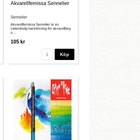
Akvarellfernissa Sennelier
Sennelier
Akvarellfernissa Sennelier är en
vattenlöslig hartslösning för akvarellfärg
o...
105 kr
Köp