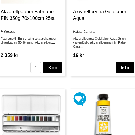
Akvarellpapper Fabriano
Akvarellpenna Goldfaber
FIN 350g 70x100cm 25st
Aqua
Fabriano
Faber-Castell
Fabriano 5. Ett syrafritt akvarellpapper
Akvarellpenna Goldfaber Aqua är en
tillverkat av 50 % lump. Akvarellpap...
vattenlöslig akvarellpenna från Faber
Cast...
2 059 kr
16 kr
Köp