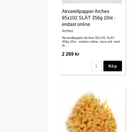
Akvarellpapper Arches
65x102 SLÄT 356g 10st -
endast online
Arches
Akvarellpapper Arches 65x102 SLÄT
356g 10st - endast online, stora ark med
Ar...
2 269 kr
Köp