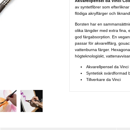
Akvarellpensel da Vinci Col
av syntetfibrer som efterliknar
flödiga akrylfärger och liknand
Borsten har en sammansättning
olika längder med extra fina, 
god färgabsorption. En vegans
passar för akvarellfärg, gouac
vattenburna färger. Hexagonalt
högteknologiskt, vattenavvisa
Akvarellpensel da Vinci
Syntetisk svärdformad b
Tillverkare da Vinci