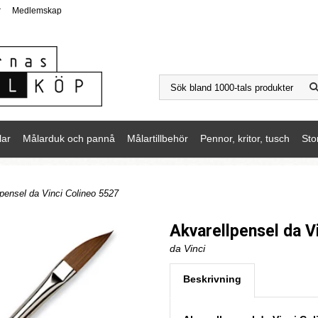
r
Medlemskap
lar
Målarduk och pannå
Målartillbehör
Pennor, kritor, tusch
Sto
lpensel da Vinci Colineo 5527
Akvarellpensel da V
da Vinci
Beskrivning