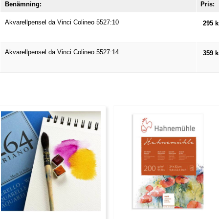
Benämning:
Pris:
Akvarellpensel da Vinci Colineo 5527:10
295 k
Akvarellpensel da Vinci Colineo 5527:14
359 k