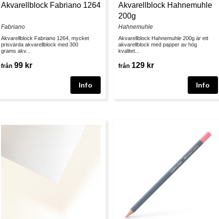
Akvarellblock Fabriano 1264
Akvarellblock Hahnemuhle
200g
Fabriano
Hahnemuhle
Akvarellblock Fabriano 1264, mycket
Akvarellblock Hahnemuhle 200g är ett
prisvärda akvarellblock med 300
akvarellblock med papper av hög
grams akv...
kvalitet...
99 kr
129 kr
från
från