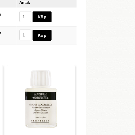
Antal:
r
r