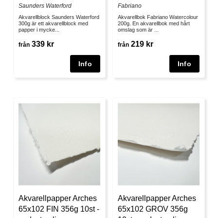
Saunders Waterford
Fabriano
Akvarellblock Saunders Waterford
Akvarellbok Fabriano Watercolour
300g är ett akvarellblock med
200g. En akvarellbok med hårt
papper i mycke...
omslag som är ...
339 kr
219 kr
från
från
Akvarellpapper Arches
Akvarellpapper Arches
65x102 FIN 356g 10st -
65x102 GROV 356g