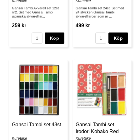
Kuretake
Kuretake
Gansai Tambi Akvarell set 12st
Gansai Tambi set 24st. Set med
nr2. Set med Gansai Tambi
24 stycken Gansai Tambi
japanska akvarellfär...
akvarellfärger som är ...
259 kr
499 kr
Köp
Köp
Gansai Tambi set 48st
Gansai Tambi set
Irodori Kobako Red
Kuretake
Kuretake