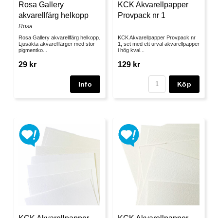
Rosa Gallery
KCK Akvarellpapper
akvarellfärg helkopp
Provpack nr 1
Rosa
Rosa Gallery akvarellfärg helkopp.
KCK Akvarellpapper Provpack nr
Ljusäkta akvarellfärger med stor
1, set med ett urval akvarellpapper
pigmentko...
i hög kval...
29 kr
129 kr
Köp