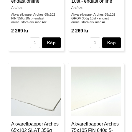
endast online
10st - endast online
Arches
Arches
Akvarellpapper Arches 65x102
Akvarellpapper Arches 65x102
FIN 356g 10st - endast
GROV 356g 10st - endast
online, stora ark med Arc...
online, stora ark med Ar...
2 269 kr
2 269 kr
Köp
Köp
Akvarellpapper Arches
Akvarellpapper Arches
65x102 SLÄT 356g
75x105 FIN 640g 5-