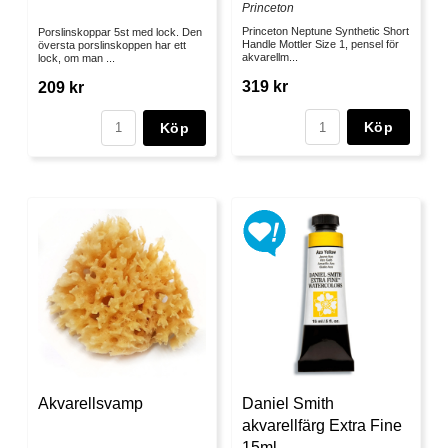
Princeton
Princeton Neptune Synthetic Short
Porslinskoppar 5st med lock. Den
Handle Mottler Size 1, pensel för
översta porslinskoppen har ett
akvarellm...
lock, om man ...
319 kr
209 kr
Köp
Köp
Akvarellsvamp
Daniel Smith
akvarellfärg Extra Fine
15ml