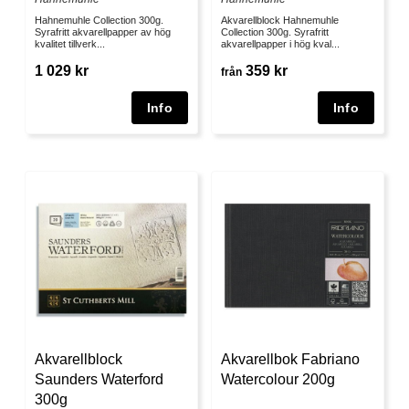
Hahnemuhle Collection 300g.
Akvarellblock Hahnemuhle
Syrafritt akvarellpapper av hög
Collection 300g. Syrafritt
kvalitet tillverk...
akvarellpapper i hög kval...
1 029 kr
359 kr
från
Akvarellblock
Akvarellbok Fabriano
Saunders Waterford
Watercolour 200g
300g