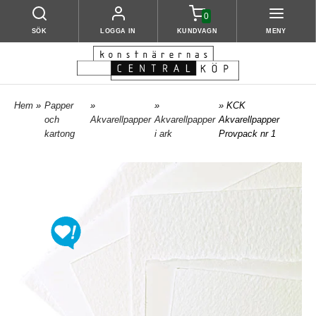
0
SÖK
LOGGA IN
KUNDVAGN
MENY
Hem
»
Papper
»
»
» KCK
och
Akvarellpapper
Akvarellpapper
Akvarellpapper
kartong
i ark
Provpack nr 1