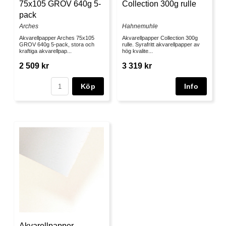
75x105 GROV 640g 5-
Collection 300g rulle
pack
Arches
Hahnemuhle
Akvarellpapper Arches 75x105
Akvarellpapper Collection 300g
GROV 640g 5-pack, stora och
rulle. Syrafritt akvarellpapper av
kraftiga akvarellpap...
hög kvalite...
2 509 kr
3 319 kr
Köp
Akvarellpapper