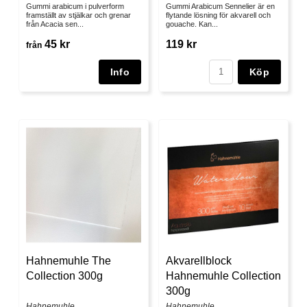
Gummi arabicum i pulverform
Gummi Arabicum Sennelier är en
framställt av stjälkar och grenar
flytande lösning för akvarell och
från Acacia sen...
gouache. Kan...
45 kr
119 kr
från
Köp
Hahnemuhle The
Akvarellblock
Collection 300g
Hahnemuhle Collection
300g
Hahnemuhle
Hahnemuhle