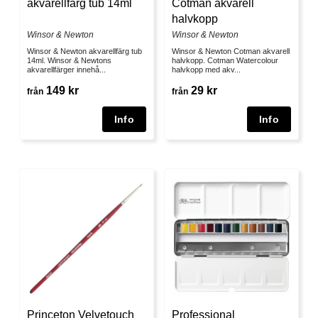
akvarellfärg tub 14ml
Cotman akvarell
halvkopp
Winsor & Newton
Winsor & Newton
Winsor & Newton akvarellfärg tub
Winsor & Newton Cotman akvarell
14ml. Winsor & Newtons
halvkopp. Cotman Watercolour
akvarellfärger innehå...
halvkopp med akv...
149 kr
29 kr
från
från
Princeton Velvetouch
Professional