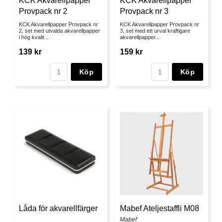
KCK Akvarellpapper
KCK Akvarellpapper
Provpack nr 2
Provpack nr 3
KCK Akvarellpapper Provpack nr
KCK Akvarellpapper Provpack nr
2, set med utvalda akvarellpapper
3, set med ett urval kraftigare
i hög kvalit...
akvarellpapper...
139 kr
159 kr
Köp
Köp
Låda för akvarellfärger
Mabef Ateljestaffli M08
Mabef