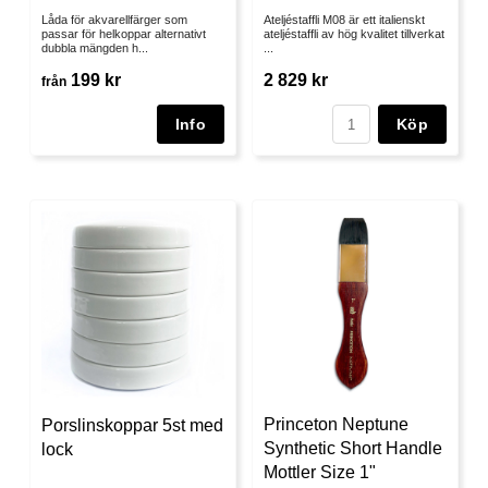
Låda för akvarellfärger som
Ateljéstaffli M08 är ett italienskt
passar för helkoppar alternativt
ateljéstaffli av hög kvalitet tillverkat
dubbla mängden h...
...
199 kr
2 829 kr
från
Köp
Princeton Neptune
Porslinskoppar 5st med
Synthetic Short Handle
lock
Mottler Size 1"