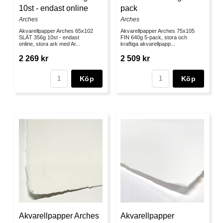
10st - endast online
pack
Arches
Arches
Akvarellpapper Arches 65x102
Akvarellpapper Arches 75x105
SLÄT 356g 10st - endast
FIN 640g 5-pack, stora och
online, stora ark med Ar...
kraftiga akvarellpapp...
2 269 kr
2 509 kr
Köp
Köp
Akvarellpapper Arches
Akvarellpapper