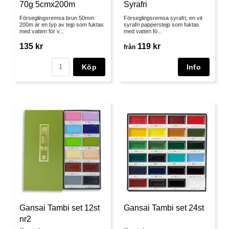
Syrafri
70g 5cmx200m
Förseglingsremsa syrafri, en vit
Förseglingsremsa brun 50mm
syrafri papperstejp som fuktas
200m är en typ av tejp som fuktas
med vatten fö...
med vatten för v...
119 kr
135 kr
från
Köp
Gansai Tambi set 12st
Gansai Tambi set 24st
nr2