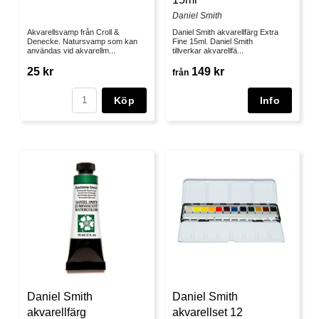
Daniel Smith
Akvarellsvamp från Croll &
Daniel Smith akvarellfärg Extra
Denecke. Natursvamp som kan
Fine 15ml. Daniel Smith
användas vid akvarellm...
tillverkar akvarellfä...
25 kr
149 kr
från
Köp
Daniel Smith
Daniel Smith
akvarellfärg
akvarellset 12