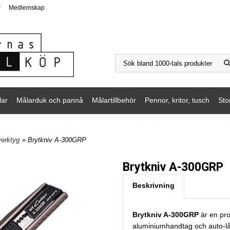
r
Medlemskap
lar
Målarduk och pannå
Målartillbehör
Pennor, kritor, tusch
Sto
verktyg
» Brytkniv A-300GRP
Brytkniv A-300GRP
Beskrivning
Brytkniv A-300GRP
är en pro
aluminiumhandtag och auto-l