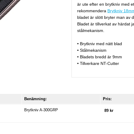
är ute efter en brytkniv med et
rekommendera
Brytkniv 18
bladet är slött bryter man av d
Bladet är tillverkat av härdat j
stålmekanism.
• Brytkniv med nätt blad
• Stålmekanism
• Bladets bredd är 9mm
• Tillverkare NT-Cutter
Benämning:
Pris:
Brytkniv A-300GRP
89 kr