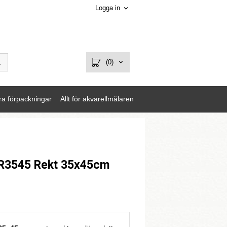
Logga in
(0)
ra förpackningar
Allt för akvarellmålaren
/R3545 Rekt 35x45cm