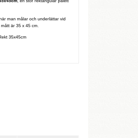
 35x45cm
, en stor rektangulär palett
 när man målar och underlättar vid
 mått är 35 x 45 cm.
Rekt 35x45cm