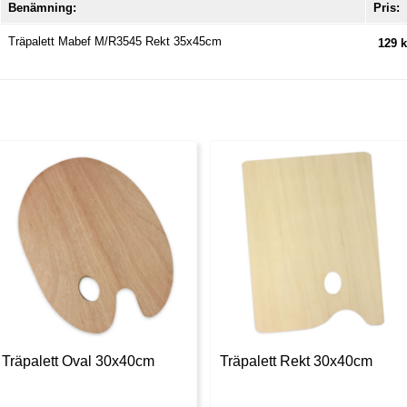
Benämning:
Pris:
Träpalett Mabef M/R3545 Rekt 35x45cm
129 k
Träpalett Oval 30x40cm
Träpalett Rekt 30x40cm