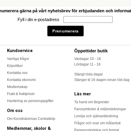
numerera gärna på vårt nyhetsbrev för erbjudanden och informat
Fyll i din e-postadress
Kundservice
Öppettider butik
Vanliga frågor
Vardagar 10 - 18
Lördagar 11 - 16
Köpvillkor
Kontakta oss
Stängt röda dagar
Kontakta ekonomi
Stänger kl 16 dagen innan röd dag
Medlemskap
Läs mer
Frakt & fraktpriser
Hantering av personuppgifter
Ta hand om färgrester
Farosymboler & miljömärkningar
Om oss
Linolja och självantändning
Om Konstnärernas Centralköp
Frågor och svar om målarduk
Medlemmar, skolor &
Pappersstorlekar och format