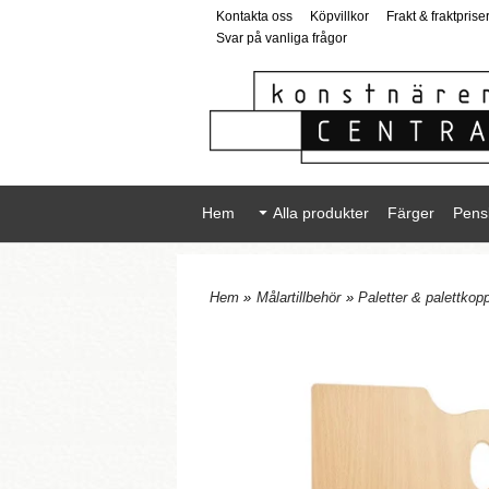
Kontakta oss
Köpvillkor
Frakt & fraktprise
Svar på vanliga frågor
Hem
Alla produkter
Färger
Pens
Hem
»
Målartillbehör
»
Paletter & palettkop