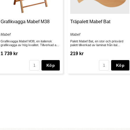
Grafikvagga Mabef M38
Träpalett Mabef Bat
Mabef
Mabef
Grafikvagga Mabef M38, en italiensk
Palett Mabef Bat, en stor och prisvärd
grafikvagga av hög kvalitet. Tillverkad a...
palett tillverkad av laminat från ital...
1 739 kr
219 kr
Köp
Köp