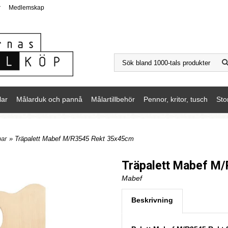
r
Medlemskap
lar
Målarduk och pannå
Målartillbehör
Pennor, kritor, tusch
Sto
par
» Träpalett Mabef M/R3545 Rekt 35x45cm
Träpalett Mabef M
Mabef
Beskrivning