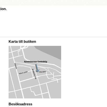
ion.
Karta till butiken
Besöksadress