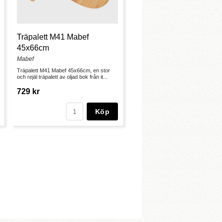
Träpalett M41 Mabef
45x66cm
Mabef
Träpalett M41 Mabef 45x66cm, en stor
och rejäl träpalett av oljad bok från it...
729 kr
Köp