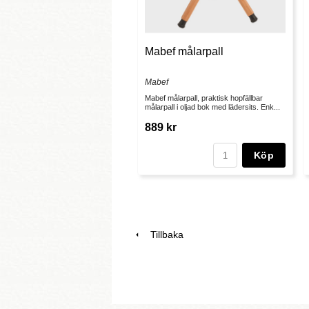
Mabef målarpall
Mabef
Mabef målarpall, praktisk hopfällbar
målarpall i oljad bok med lädersits. Enk...
889 kr
Köp
Tillbaka