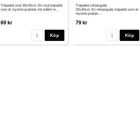
Träpalett oval 30x40cm. En oval träpalett
Träpalett rektangulär
som är mycket praktisk vid måleri m...
30x40cm. En rektangulär träpalett som är
mycket praktis...
69 kr
79 kr
Köp
Köp