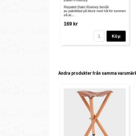
Daler-Rowney
Rivpalett Daler-Rowney består
av palettblad på block med hål för tummen
så at...
169 kr
Köp
Andra produkter från samma varumär