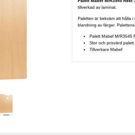
Palett Mabef M/R3545 Rekt
tillverkad av laminat.
Paletten är bekväm att hålla i
blandning av färger. Palettens
Palett Mabef M/R3545 
Stor och prisvärd palett
Tillverkare Mabef