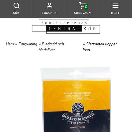
0
SÖK
LOGGA IN
KUNDVAGN
MENY
Hem
»
Förgyllning
»
Bladguld och
» Slagmetall koppar
bladsilver
lösa