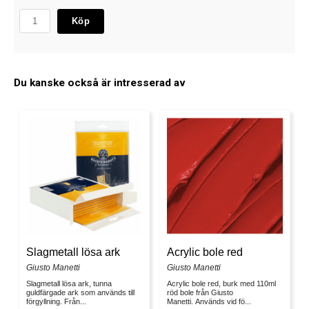
Köp
Du kanske också är intresserad av
Slagmetall lösa ark
Acrylic bole red
Giusto Manetti
Giusto Manetti
Slagmetall lösa ark, tunna
Acrylic bole red, burk med 110ml
guldfärgade ark som används till
röd bole från Giusto
förgyllning. Från...
Manetti. Används vid fö...