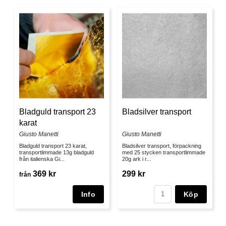
Bladguld transport 23
Bladsilver transport
karat
Giusto Manetti
Giusto Manetti
Bladguld transport 23 karat,
Bladsilver transport, förpackning
transportlimmade 13g bladguld
med 25 stycken transportlimmade
från italienska Gi...
20g ark i r...
369 kr
299 kr
från
Köp