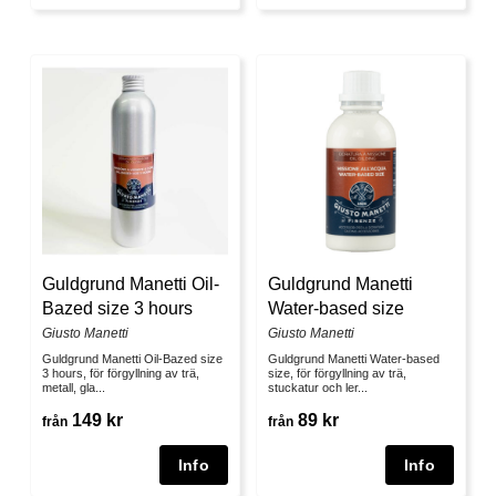
Guldgrund Manetti Oil-
Guldgrund Manetti
Bazed size 3 hours
Water-based size
Giusto Manetti
Giusto Manetti
Guldgrund Manetti Oil-Bazed size
Guldgrund Manetti Water-based
3 hours, för förgyllning av trä,
size, för förgyllning av trä,
metall, gla...
stuckatur och ler...
149 kr
89 kr
från
från