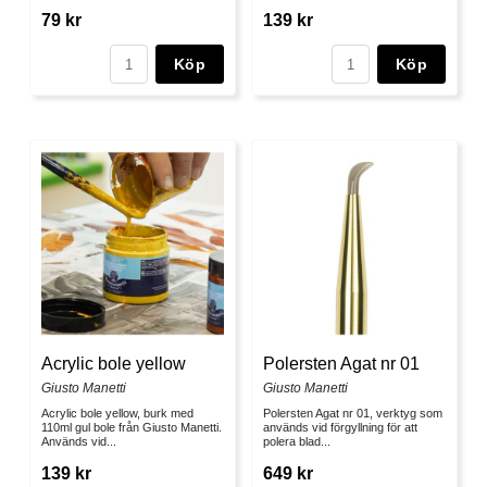
79 kr
139 kr
Köp
Köp
Acrylic bole yellow
Polersten Agat nr 01
Giusto Manetti
Giusto Manetti
Acrylic bole yellow, burk med
Polersten Agat nr 01, verktyg som
110ml gul bole från Giusto Manetti.
används vid förgyllning för att
Används vid...
polera blad...
139 kr
649 kr