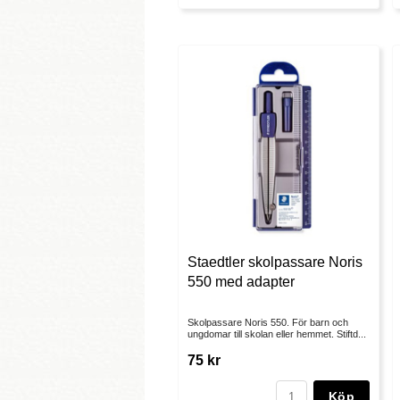
Staedtler skolpassare Noris
550 med adapter
Skolpassare Noris 550. För barn och
ungdomar till skolan eller hemmet. Stiftd...
75 kr
Köp