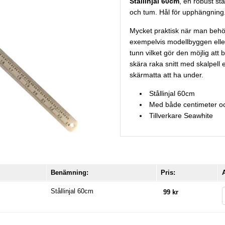
Stållinjal 60cm
, en robust stå
och tum. Hål för upphängning
Mycket praktisk när man behö
exempelvis modellbyggen eller 
tunn vilket gör den möjlig att 
skära raka snitt med skalpell e
skärmatta att ha under.
Stållinjal 60cm
Med både centimeter o
Tillverkare Seawhite
Benämning:
Pris:
A
Stållinjal 60cm
99 kr