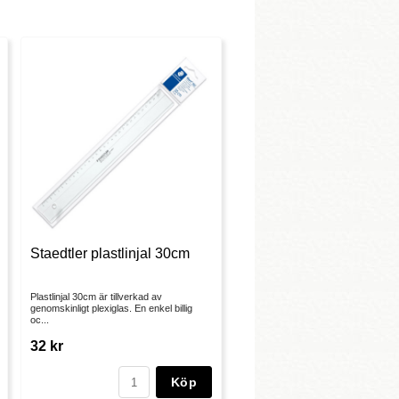
Staedtler plastlinjal 30cm
Plastlinjal 30cm är tillverkad av
genomskinligt plexiglas. En enkel billig
oc...
32 kr
Köp