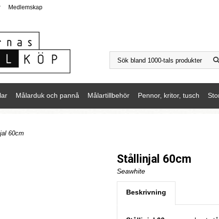
r
Medlemskap
lar
Målarduk och pannå
Målartillbehör
Pennor, kritor, tusch
Sto
njal 60cm
Stållinjal 60cm
Seawhite
Beskrivning