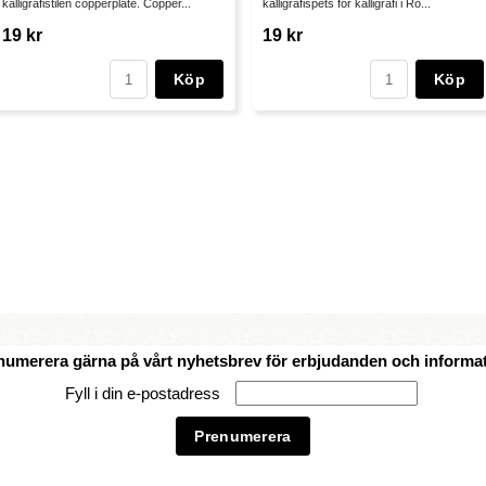
kalligrafistilen copperplate. Copper...
kalligrafispets för kalligrafi i Ro...
19 kr
19 kr
Köp
Köp
numerera gärna på vårt nyhetsbrev för erbjudanden och informat
Fyll i din e-postadress