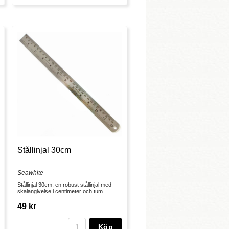
Stållinjal 30cm
Seawhite
Stållinjal 30cm, en robust stållinjal med
skalangivelse i centimeter och tum....
49 kr
Köp