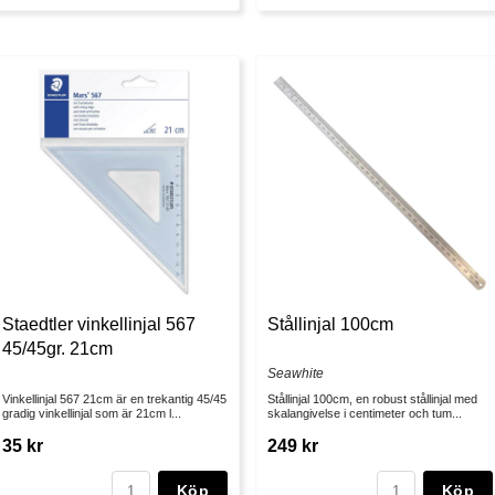
Staedtler vinkellinjal 567
Stållinjal 100cm
45/45gr. 21cm
Seawhite
Vinkellinjal 567 21cm är en trekantig 45/45
Stållinjal 100cm, en robust stållinjal med
gradig vinkellinjal som är 21cm l...
skalangivelse i centimeter och tum...
35 kr
249 kr
Köp
Köp