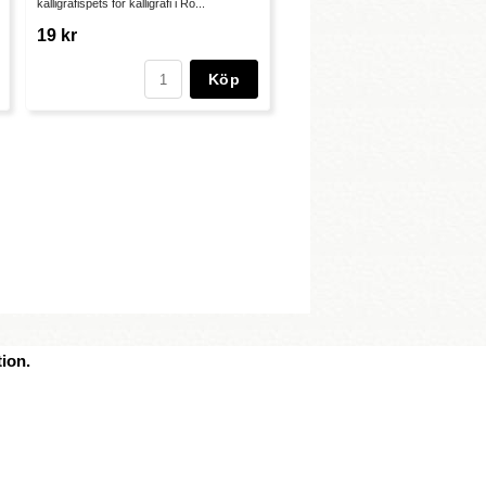
kalligrafispets för kalligrafi i Ro...
19 kr
Köp
ion.