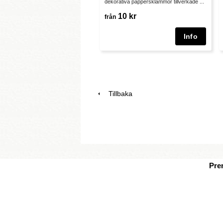
dekorativa pappersklämmor tillverkade ...
10 kr
från
Tillbaka
Pre