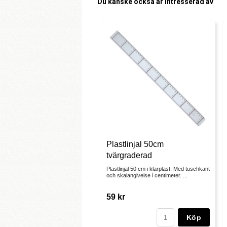
Du kanske också är intresserad av
Plastlinjal 50cm
tvärgraderad
Plastlinjal 50 cm i klarplast. Med tuschkant
och skalangivelse i centimeter. ...
59 kr
Köp