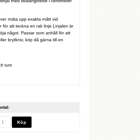
llinjal med skalangivelse i centimeter
.
ver mäta upp exakta mått vid
för att teckna en rak linje Linjalen är
böja något. Passar som anhåll för att
ller brytkniv, köp då gärna till en
ch tum
ntal: