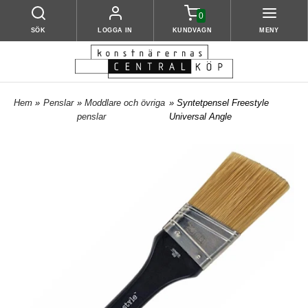
0
SÖK
LOGGA IN
KUNDVAGN
MENY
Hem
»
Penslar
»
Moddlare och övriga
» Syntetpensel Freestyle
penslar
Universal Angle