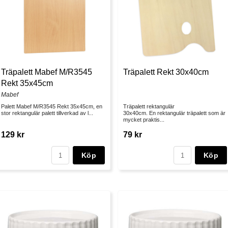
Träpalett Mabef M/R3545
Träpalett Rekt 30x40cm
Rekt 35x45cm
Mabef
Palett Mabef M/R3545 Rekt 35x45cm, en
Träpalett rektangulär
stor rektangulär palett tillverkad av l...
30x40cm. En rektangulär träpalett som är
mycket praktis...
129 kr
79 kr
Köp
Köp