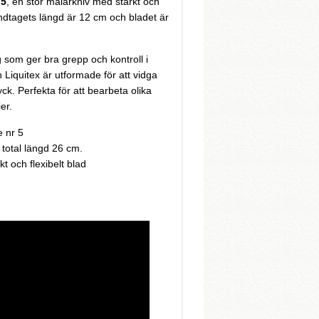
 5
, en stor målarkniv med starkt och
 Handtagets längd är 12 cm och bladet är
som ger bra grepp och kontroll i
Liquitex är utformade för att vidga
yck. Perfekta för att bearbeta olika
er.
e nr 5
 total längd 26 cm.
t och flexibelt blad