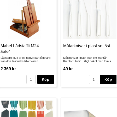
Mabef Lådstaffli M24
Målarknivar i plast set 5st
Mabef
Lådstaffli M24 är ett hopvikbart lådstaffli
Målarknivar i plast i set om 5st från
från den italienska tillverkaren ...
Kreator Studio. Billigt paket med fem s...
2 369 kr
49 kr
Köp
Köp