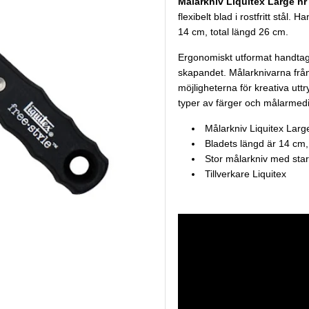
Målarkniv Liquitex Large nr
flexibelt blad i rostfritt stål.
14 cm, total längd 26 cm.
Ergonomiskt utformat handtag 
skapandet. Målarknivarna från 
möjligheterna för kreativa uttr
typer av färger och målarmedi
Målarkniv Liquitex Larg
Bladets längd är 14 cm,
Stor målarkniv med stark
Tillverkare
Liquitex