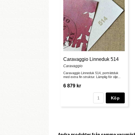
Caravaggio Linneduk 514
Caravaggio
Caravaggio Linneduk 514, porträttduk
med extra fin struktur. Lämplig för olje...
6 879 kr
Köp
Andra produkter från samma varumär