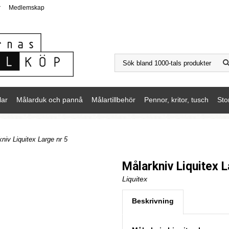
r
Medlemskap
lar
Målarduk och pannå
Målartillbehör
Pennor, kritor, tusch
Sto
niv Liquitex Large nr 5
Målarkniv Liquitex L
Liquitex
Beskrivning