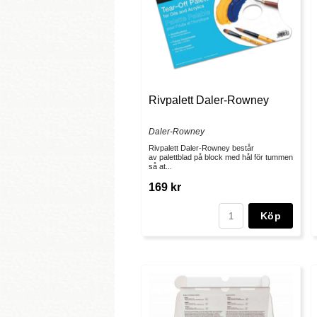
Rivpalett Daler-Rowney
Daler-Rowney
Rivpalett Daler-Rowney består
av palettblad på block med hål för tummen
så at...
169 kr
Köp