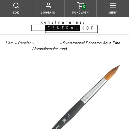
0
SÖK
LOGGA IN
KUNDVAGN
MENY
Hem
»
Penslar
»
» Syntetpensel Princeton Aqua Elite
Akvarellpenslar
rund