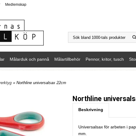
r
Medlemskap
lar
Målarduk och pannå
Målartillbehör
Pennor, kritor, tusch
Sto
verktyg
» Northline universalsax 22cm
Northline universal
Beskrivning
Universalsax för arbeten i pap
mm.