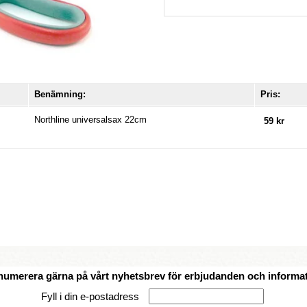
Benämning:
Pris:
Northline universalsax 22cm
59 kr
numerera gärna på vårt nyhetsbrev för erbjudanden och informat
Fyll i din e-postadress