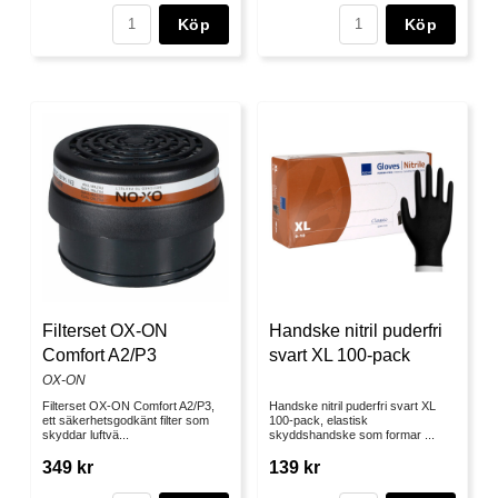
Köp
Köp
Filterset OX-ON
Handske nitril puderfri
Comfort A2/P3
svart XL 100-pack
OX-ON
Filterset OX-ON Comfort A2/P3,
Handske nitril puderfri svart XL
ett säkerhetsgodkänt filter som
100-pack, elastisk
skyddar luftvä...
skyddshandske som formar ...
349 kr
139 kr