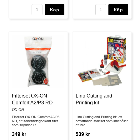
Köp
Köp
Filterset OX-ON
Lino Cutting and
Comfort A2/P3 RD
Printing kit
OX-ON
Filterset OX-ON Comfort A2/P3
Lino Cutting and Printing kit, ett
RD, ett säkerhetsgodkänt filter
omfattande startset som innehåller
som skyddar luf...
ett bre...
349 kr
539 kr