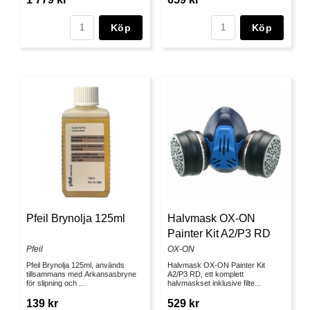
Köp
Köp
Pfeil Brynolja 125ml
Halvmask OX-ON
Painter Kit A2/P3 RD
Pfeil
OX-ON
Pfeil Brynolja 125ml, används
Halvmask OX-ON Painter Kit
tillsammans med Arkansasbryne
A2/P3 RD, ett komplett
för slipning och ...
halvmaskset inklusive filte...
139 kr
529 kr