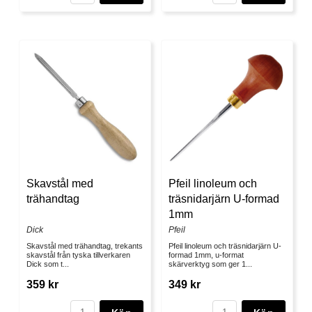
Skavstål med
Pfeil linoleum och
trähandtag
träsnidarjärn U-formad
1mm
Dick
Pfeil
Skavstål med trähandtag, trekants
Pfeil linoleum och träsnidarjärn U-
skavstål från tyska tillverkaren
formad 1mm, u-format
Dick som t...
skärverktyg som ger 1...
359 kr
349 kr