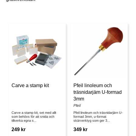
Carve a stamp kit
Pfeil linoleum och
träsnidarjärn U-formad
3mm
Pfeil
Carve a stamp kit, set med allt
Pfeil linoleum och träsnidarjärn U-
som behövs för att snida och
formad 3mm, u-format
tillverka egna s...
skärverktyg som ger 3...
249 kr
349 kr