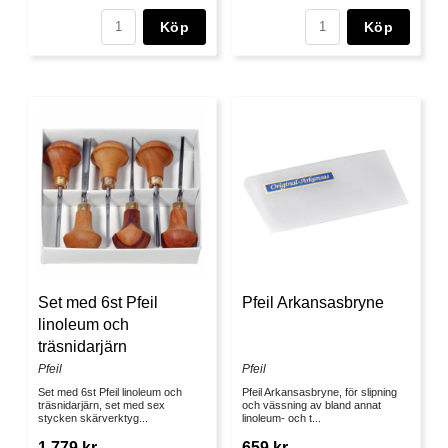
Köp
Köp
Set med 6st Pfeil
Pfeil Arkansasbryne
linoleum och
träsnidarjärn
Pfeil
Pfeil
Set med 6st Pfeil linoleum och
Pfeil Arkansasbryne, för slipning
träsnidarjärn, set med sex
och vässning av bland annat
stycken skärverktyg...
linoleum- och t...
1 779 kr
659 kr