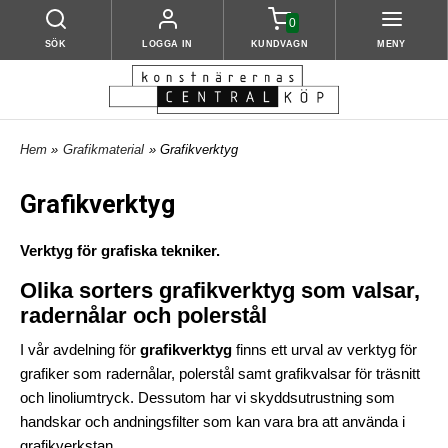
0
SÖK
LOGGA IN
KUNDVAGN
MENY
Hem
»
Grafikmaterial
» Grafikverktyg
Grafikverktyg
Verktyg för grafiska tekniker.
Olika sorters grafikverktyg som valsar,
radernålar och polerstål
I vår avdelning för
grafikverktyg
finns ett urval av verktyg för
grafiker som radernålar, polerstål samt grafikvalsar för träsnitt
och linoliumtryck. Dessutom har vi skyddsutrustning som
handskar och andningsfilter som kan vara bra att använda i
grafikverkstan.