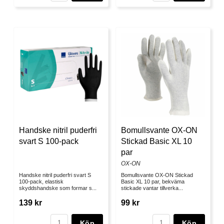
Handske nitril puderfri
Bomullsvante OX-ON
svart S 100-pack
Stickad Basic XL 10
par
OX-ON
Handske nitril puderfri svart S
Bomullsvante OX-ON Stickad
100-pack, elastisk
Basic XL 10 par, bekväma
skyddshandske som formar s...
stickade vantar tillverka...
139 kr
99 kr
Köp
Köp