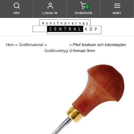
0
SÖK
LOGGA IN
KUNDVAGN
MENY
Hem
»
Grafikmaterial
»
» Pfeil linoleum och träsnidarjärn
Grafikverktyg
U-formad 3mm