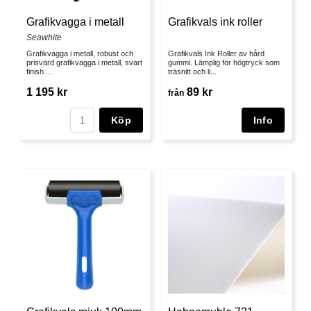
Grafikvagga i metall
Grafikvals ink roller
Seawhite
Grafikvagga i metall, robust och
Grafikvals Ink Roller av hård
prisvärd grafikvagga i metall, svart
gummi. Lämplig för högtryck som
finish....
träsnitt och li...
1 195 kr
89 kr
från
Köp