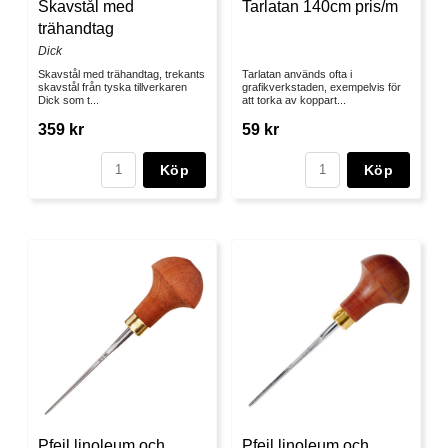
Skavstål med
Tarlatan 140cm pris/m
trähandtag
Dick
Skavstål med trähandtag, trekants
Tarlatan används ofta i
skavstål från tyska tillverkaren
grafikverkstaden, exempelvis för
Dick som t...
att torka av koppart...
359 kr
59 kr
Köp
Köp
Pfeil linoleum och
Pfeil linoleum och