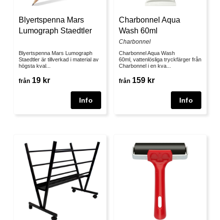
Blyertspenna Mars
Charbonnel Aqua
Lumograph Staedtler
Wash 60ml
Charbonnel
Blyertspenna Mars Lumograph
Charbonnel Aqua Wash
Staedtler är tillverkad i material av
60ml, vattenlösliga tryckfärger från
högsta kval...
Charbonnel i en kva...
19 kr
159 kr
från
från