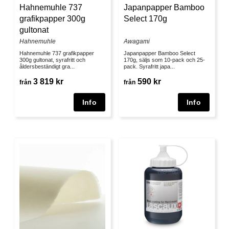
Hahnemuhle 737
Japanpapper Bamboo
grafikpapper 300g
Select 170g
gultonat
Hahnemuhle
Awagami
Hahnemuhle 737 grafikpapper
Japanpapper Bamboo Select
300g gultonat, syrafritt och
170g, säljs som 10-pack och 25-
åldersbeständigt gra...
pack. Syrafritt japa...
3 819 kr
590 kr
från
från