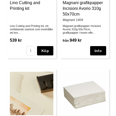
Lino Cutting and
Magnani grafikpapper
Printing kit
Incisioni Avorio 310g
50x70cm
Magnani 1404
Lino Cutting and Printing kit, ett
Magnani grafikpapper Incisioni
omfattande startset som innehåller
Avorio 310g 50x70cm,
ett bre...
grafikpapper i tonen elfe...
539 kr
949 kr
från
Köp