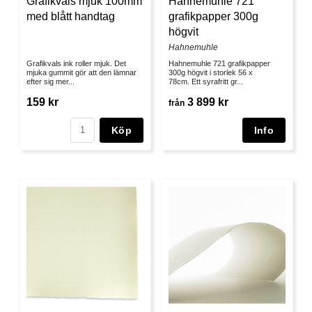
Grafikvals mjuk 100mm
Hahnemuhle 721
med blått handtag
grafikpapper 300g
högvit
Hahnemuhle
Grafikvals ink roller mjuk. Det
Hahnemuhle 721 grafikpapper
mjuka gummit gör att den lämnar
300g högvit i storlek 56 x
efter sig mer...
78cm. Ett syrafritt gr...
159 kr
3 899 kr
från
Köp