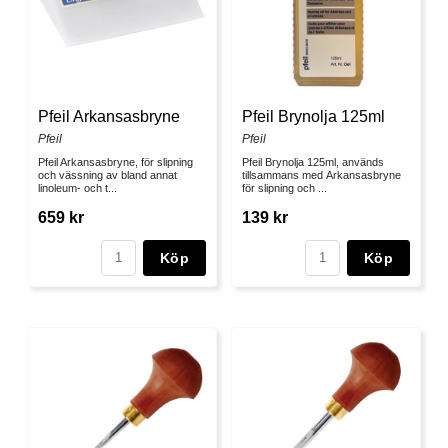
Pfeil Arkansasbryne
Pfeil Brynolja 125ml
Pfeil
Pfeil
Pfeil Arkansasbryne, för slipning
Pfeil Brynolja 125ml, används
och vässning av bland annat
tillsammans med Arkansasbryne
linoleum- och t...
för slipning och ...
659 kr
139 kr
Köp
Köp